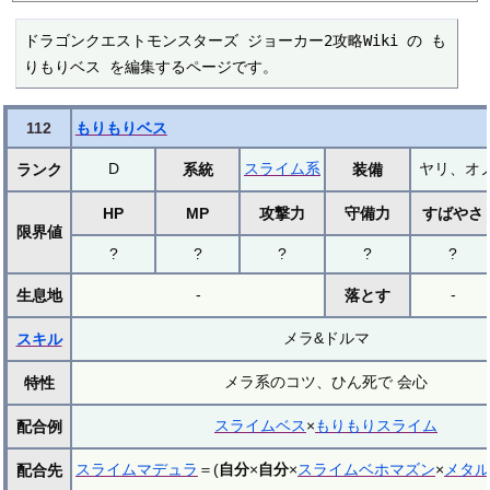
ドラゴンクエストモンスターズ ジョーカー2攻略Wiki の も
りもりベス を編集するページです。
112
もりもりベス
D
スライム系
ヤリ、オ
ランク
系統
装備
HP
MP
攻撃力
守備力
すばやさ
限界値
?
?
?
?
?
-
-
生息地
落とす
メラ&ドルマ
スキル
メラ系のコツ、ひん死で 会心
特性
スライムベス
×
もりもりスライム
配合例
スライムマデュラ
＝(
自分
×
自分
×
スライムベホマズン
×
メタル
配合先