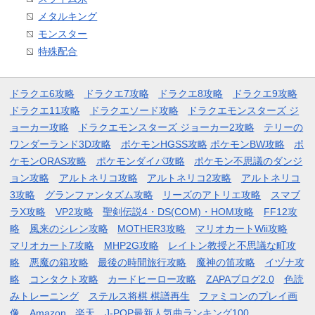
メタルキング
モンスター
特殊配合
ドラクエ6攻略
ドラクエ7攻略
ドラクエ8攻略
ドラクエ9攻略
ドラクエ11攻略
ドラクエソード攻略
ドラクエモンスターズ ジ
ョーカー攻略
ドラクエモンスターズ ジョーカー2攻略
テリーの
ワンダーランド3D攻略
ポケモンHGSS攻略
ポケモンBW攻略
ポ
ケモンORAS攻略
ポケモンダイパ攻略
ポケモン不思議のダンジ
ョン攻略
アルトネリコ攻略
アルトネリコ2攻略
アルトネリコ
3攻略
グランファンタズム攻略
リーズのアトリエ攻略
スマブ
ラX攻略
VP2攻略
聖剣伝説4・DS(COM)・HOM攻略
FF12攻
略
風来のシレン攻略
MOTHER3攻略
マリオカートWii攻略
マリオカート7攻略
MHP2G攻略
レイトン教授と不思議な町攻
略
悪魔の箱攻略
最後の時間旅行攻略
魔神の笛攻略
イヅナ攻
略
コンタクト攻略
カードヒーロー攻略
ZAPAブログ2.0
色読
みトレーニング
ステルス将棋 棋譜再生
ファミコンのプレイ画
像
Amazon
楽天
J-POP最新人気曲ランキング100