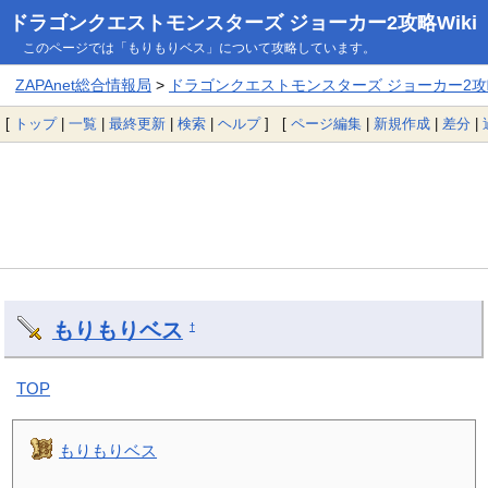
ドラゴンクエストモンスターズ ジョーカー2攻略Wiki
このページでは「もりもりベス」について攻略しています。
ZAPAnet総合情報局
>
ドラゴンクエストモンスターズ ジョーカー2攻略
[
トップ
|
一覧
|
最終更新
|
検索
|
ヘルプ
] [
ページ編集
|
新規作成
|
差分
|
もりもりベス
†
TOP
もりもりベス