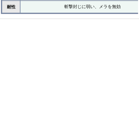
斬撃封じに弱い、メラを無効
耐性