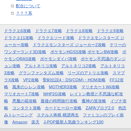
配合について
？？？系
ドラクエ6攻略
ドラクエ7攻略
ドラクエ8攻略
ドラクエ9攻略
ドラクエ11攻略
ドラクエソード攻略
ドラクエモンスターズ ジ
ョーカー攻略
ドラクエモンスターズ ジョーカー2攻略
テリーの
ワンダーランド3D攻略
ポケモンHGSS攻略
ポケモンBW攻略
ポ
ケモンORAS攻略
ポケモンダイパ攻略
ポケモン不思議のダンジ
ョン攻略
アルトネリコ攻略
アルトネリコ2攻略
アルトネリコ
3攻略
グランファンタズム攻略
リーズのアトリエ攻略
スマブ
ラX攻略
VP2攻略
聖剣伝説4・DS(COM)・HOM攻略
FF12攻
略
風来のシレン攻略
MOTHER3攻略
マリオカートWii攻略
マリオカート7攻略
MHP2G攻略
レイトン教授と不思議な町攻
略
悪魔の箱攻略
最後の時間旅行攻略
魔神の笛攻略
イヅナ攻
略
コンタクト攻略
カードヒーロー攻略
ZAPAブログ2.0
色読
みトレーニング
ステルス将棋 棋譜再生
ファミコンのプレイ画
像
Amazon
楽天
J-POP最新人気曲ランキング100