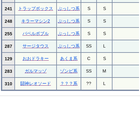
トラップボックス
ぶっしつ系
S
S
241
キラーマシン2
ぶっしつ系
S
S
248
バベルボブル
ぶっしつ系
S
S
255
サージタウス
ぶっしつ系
SS
L
287
おおドラキー
あくま系
C
S
129
ガルマッゾ
ゾンビ系
SS
M
283
闘神レオソード
？？？系
??
L
310