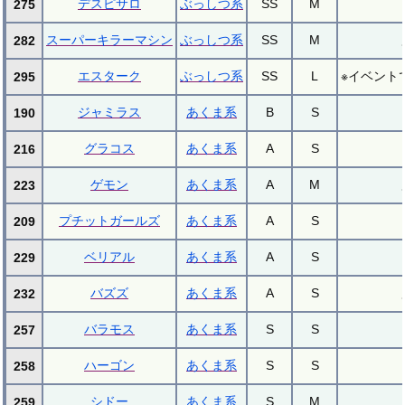
デスピサロ
ぶっしつ系
SS
M
275
スーパーキラーマシン
ぶっしつ系
SS
M
282
エスターク
ぶっしつ系
SS
L
※イベント
295
ジャミラス
あくま系
B
S
190
グラコス
あくま系
A
S
216
ゲモン
あくま系
A
M
223
プチットガールズ
あくま系
A
S
209
ベリアル
あくま系
A
S
229
バズズ
あくま系
A
S
232
バラモス
あくま系
S
S
257
ハーゴン
あくま系
S
S
258
シドー
あくま系
S
M
259