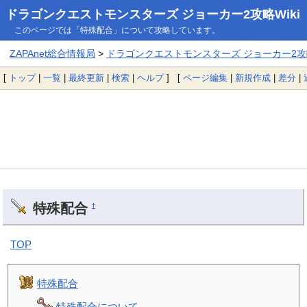
ドラゴンクエストモンスターズ ジョーカー2攻略Wiki
このページでは「特殊配合」について攻略しています。
ZAPAnet総合情報局
>
ドラゴンクエストモンスターズ ジョーカー2攻略
[
トップ
|
一覧
|
最終更新
|
検索
|
ヘルプ
] [
ページ編集
|
新規作成
|
差分
|
特殊配合
†
TOP
特殊配合
特殊配合について