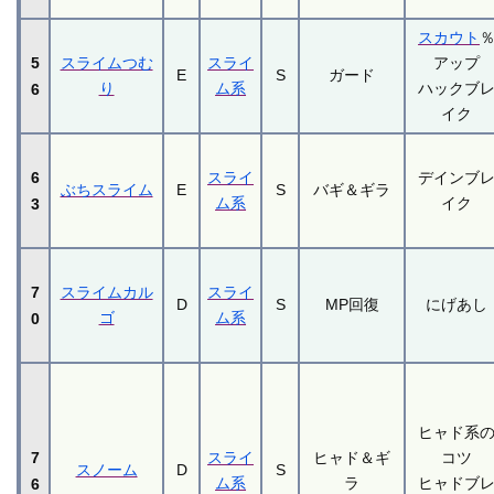
スカウト
5
スライムつむ
スライ
アップ
E
S
ガード
り
ム系
ハックブ
6
イク
6
スライ
デインブ
ぶちスライム
E
S
バギ＆ギラ
ム系
イク
3
7
スライムカル
スライ
D
S
MP回復
にげあし
ゴ
ム系
0
ヒャド系
7
スライ
ヒャド＆ギ
コツ
スノーム
D
S
ム系
ラ
ヒャドブ
6