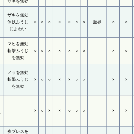
ザキを無効
ン
ザキを無効
体技ふうじ
×
○
○
×
×
○
○
魔界
○
○
で
によわい
ー
マヒを無効
イ
斬撃ふうじ
○
○
×
×
×
○
○
×
○
を無効
コ
メラを無効
斬撃ふうじ
×
○
○
×
×
○
○
×
×
で
を無効
や
-
×
○
×
×
○
○
○
×
×
行
ア
炎ブレスを