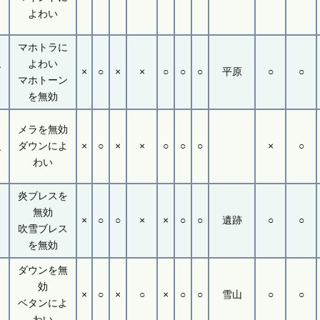
イ
よわい
マホトラに
ツ
よわい
ブ
×
○
×
×
○
○
○
平原
○
○
マホトーン
を無効
コ
メラを無効
ダウンによ
×
○
×
×
○
○
○
×
○
ブ
わい
ア
炎ブレスを
無効
×
○
○
×
×
○
○
遺跡
○
○
イ
吹雪ブレス
を無効
ダウンを無
ン
効
×
○
×
○
×
○
○
雪山
○
○
ベタンによ
わい