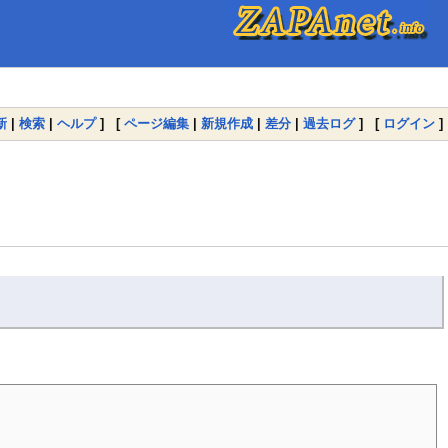
新
|
検索
|
ヘルプ
] [
ページ編集
|
新規作成
|
差分
|
過去ログ
] [
ログイン
]