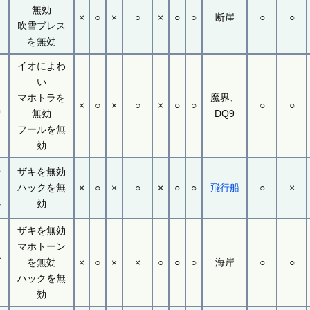
無効
×
○
×
○
×
○
○
断崖
○
○
レ
吹雪ブレス
を無効
イオによわ
い
マホトラを
魔界、
×
○
×
○
×
○
○
○
○
増
無効
DQ9
フールを無
効
や
ザキを無効
ハックを無
×
○
×
○
×
○
○
飛行船
○
×
心
効
ザキを無効
ツ
マホトーン
ブ
を無効
×
○
×
×
○
○
○
海岸
○
○
ハックを無
効