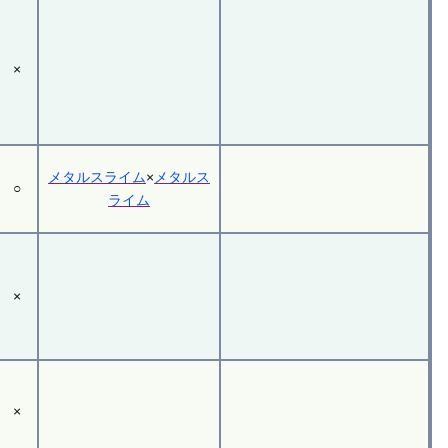
×
メタルスライム
×
メタルス
○
ライム
×
×