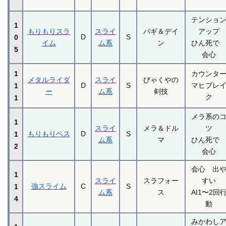
テンショ
1
もりもりスラ
スライ
バギ＆デイ
アップ
D
S
0
イム
ム系
ン
ひん死
5
会心
1
カウンタ
メタルライダ
スライ
びゃくやの
D
S
マヒブレ
1
ー
ム系
剣技
ク
1
メラ系の
1
スライ
メラ＆ドル
ツ
もりもりベス
D
S
1
ム系
マ
ひん死
2
会心
会心 出
1
スライ
スラフォー
すい
強スライム
C
S
1
ム系
ス
AI1〜2回
4
動
みかわし