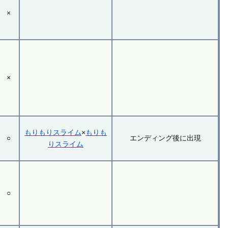
×
×
もりもりスライム
×
もりも
○
エンディング後に出現
りスライム
○