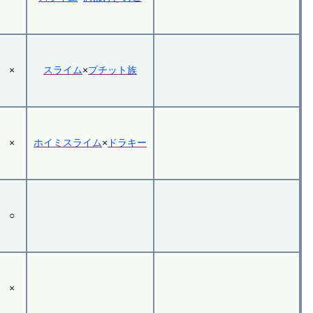
×
スライム
×
プチット族
×
ホイミスライム
×
ドラキー
○
×