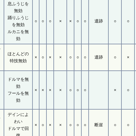
息ふうじを
ボ
無効
踊りふうじ
○
○
○
×
×
○
○
遺跡
○
○
％
を無効
ルカニを無
効
デ
ほとんどの
×
○
×
×
○
○
○
遺跡
○
×
特技無効
ドルマを無
コ
効
×
×
×
×
○
○
○
×
○
フールを無
イ
効
デインによ
の
わい
×
○
×
×
○
○
○
断崖
○
○
ドルマで回
復