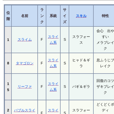
ラ
サ
位
名前
ン
系統
イ
スキル
特性
階
ク
ズ
会心 出
スライ
スラフォー
すい
スライム
F
S
1
ム系
ス
メラブレ
ク
スライ
ヒャド＆ギ
息ふうじ
8
タマゴロン
F
S
ム系
ラ
レイク
回復のコ
1
スライ
リーファ
F
S
バギ＆ギラ
ザキブレ
ム系
5
ク
どくどく
2
バブルスライ
スライ
スラフォー
ディ
F
S