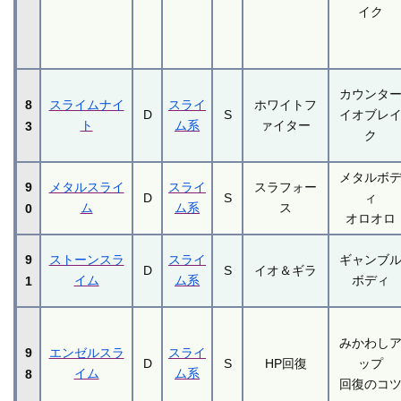
イク
カウンタ
8
スライムナイ
スライ
ホワイトフ
D
S
イオブレ
ト
ム系
ァイター
3
ク
メタルボ
9
メタルスライ
スライ
スラフォー
D
S
ィ
ム
ム系
ス
0
オロオロ
9
ストーンスラ
スライ
ギャンブ
D
S
イオ＆ギラ
イム
ム系
ボディ
1
みかわし
9
エンゼルスラ
スライ
D
S
HP回復
ップ
イム
ム系
8
回復のコ