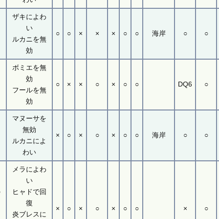
％
ザキによわ
い
○
○
×
×
×
○
○
海岸
○
○
レ
ルカニを無
効
ボミエを無
レ
効
○
×
×
○
×
○
○
DQ6
○
フールを無
効
マヌーサを
無効
×
○
×
○
×
○
○
海岸
○
○
ルカニによ
わい
メラによわ
い
の
ヒャドで回
復
×
○
×
○
×
○
○
×
○
レ
炎ブレスに