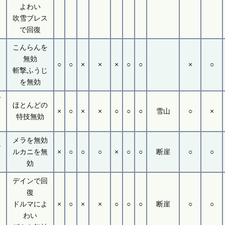
よわい
吹雪ブレス
で回復
こんらんを
ー
無効
イ
○
○
×
×
×
○
○
×
○
斬撃ふうじ
を無効
デ
ほとんどの
×
○
×
×
○
○
○
雪山
○
×
特技無効
メラを無効
ル
ルカニを無
×
○
○
○
×
○
○
断崖
○
○
効
デインで回
ア
復
ドルマによ
×
○
×
×
○
○
○
断崖
○
○
ツ
わい