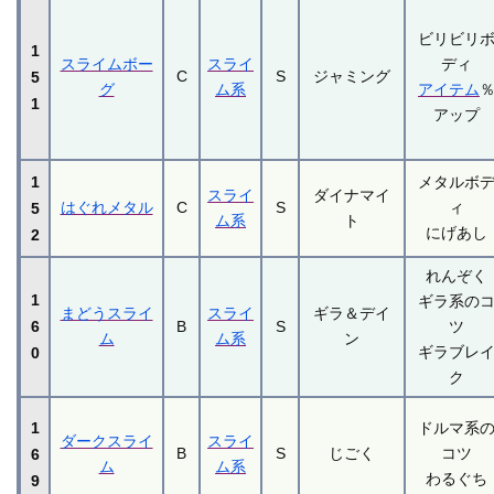
ビリビリ
1
スライムボー
スライ
ディ
C
S
ジャミング
5
グ
ム系
アイテム
1
アップ
1
メタルボ
スライ
ダイナマイ
はぐれメタル
C
S
ィ
5
ム系
ト
にげあし
2
れんぞく
1
ギラ系の
まどうスライ
スライ
ギラ＆デイ
6
B
S
ツ
ム
ム系
ン
ギラブレ
0
ク
1
ドルマ系
ダークスライ
スライ
B
S
じごく
コツ
6
ム
ム系
わるぐち
9