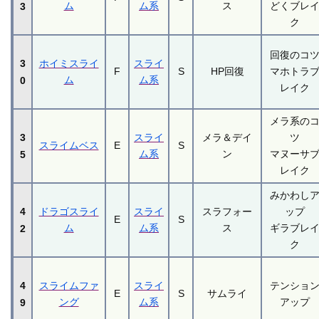
ム
ム系
ス
どくブレ
3
ク
回復のコ
3
ホイミスライ
スライ
F
S
HP回復
マホトラ
ム
ム系
0
レイク
メラ系の
3
スライ
メラ＆デイ
ツ
スライムベス
E
S
ム系
ン
マヌーサ
5
レイク
みかわし
4
ドラゴスライ
スライ
スラフォー
ップ
E
S
ム
ム系
ス
ギラブレ
2
ク
4
スライムファ
スライ
テンショ
E
S
サムライ
ング
ム系
アップ
9