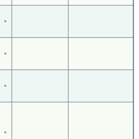
×
×
×
×