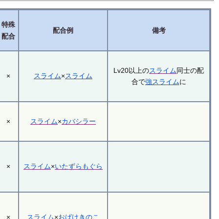
特殊
配合例
備考
配合
Lv20以上の
スライム
同士の配
×
スライム
×
スライム
合で
強スライム
に
×
スライム
×
カバシラー
×
スライム
×
いたずらもぐら
×
スライム
×
おばけきのこ