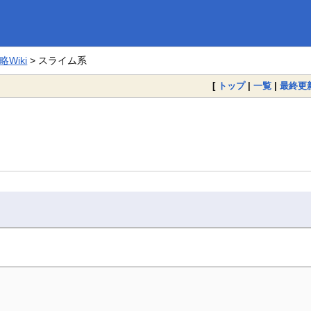
Wiki
> スライム系
[
トップ
|
一覧
|
最終更