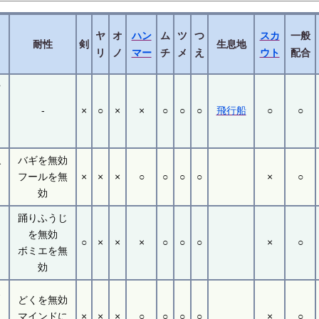
ヤ
オ
ハン
ム
ツ
つ
スカ
一般
耐性
剣
生息地
リ
ノ
マー
チ
メ
え
ウト
配合
や
-
×
○
×
×
○
○
○
飛行船
○
○
イ
バギを無効
ブ
フールを無
×
×
×
○
○
○
○
×
○
効
踊りふうじ
ツ
を無効
イ
○
×
×
×
○
○
○
×
○
ボミエを無
効
ボ
どくを無効
マインドに
×
×
×
○
○
○
○
×
○