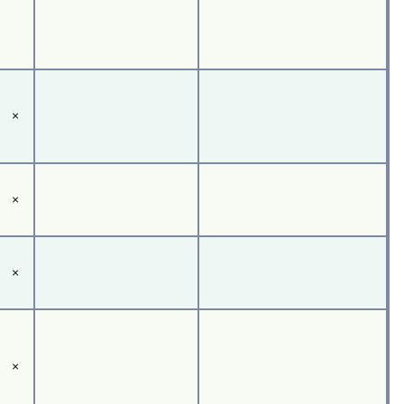
×
×
×
×