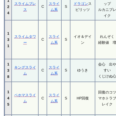
1
スライムブレ
スライ
ドラゴン
ス
ップ
C
S
2
ス
ム系
ピリッツ
ルカニブ
4
イク
1
スライムタワ
スライ
イオ＆デイ
れんぞく
C
S
3
ー
ム系
ン
経験値 
1
1
会心 出
キングスライ
スライ
C
S
ゆうき
すい
3
ム
ム系
くじけぬ
8
1
回復のコ
ベホマスライ
スライ
4
C
S
HP回復
マホトラ
ム
ム系
レイク
5