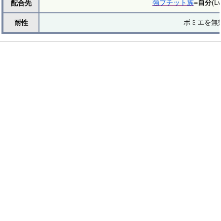
強プチット族
=
自分
(L
配合先
ボミエを無
耐性