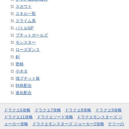
スカウト
スキル一覧
スライム系
バトルGP
プチットガールズ
モンスター
ローズダンス
剣
密林
小ネタ
強プチット族
特殊配合
進化配合
ドラクエ6攻略
ドラクエ7攻略
ドラクエ8攻略
ドラクエ9攻略
ドラクエ11攻略
ドラクエソード攻略
ドラクエモンスターズ ジ
ョーカー攻略
ドラクエモンスターズ ジョーカー2攻略
テリーの