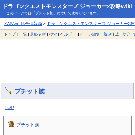
ドラゴンクエストモンスターズ ジョーカー2攻略Wiki
このページでは「プチット族」について攻略しています。
ZAPAnet総合情報局
>
ドラゴンクエストモンスターズ ジョーカー2攻略
[
トップ
|
一覧
|
最終更新
|
検索
|
ヘルプ
] [
ページ編集
|
新規作成
|
差分
|
プチット族
†
TOP
プチット族