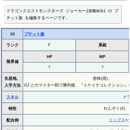
ドラゴンクエストモンスターズ ジョーカー2攻略Wiki の プ
チット族 を編集するページです。
28
プチット族
F
ランク
系統
HP
MP
限界値
?
?
生息地、
密林(雨)、
GJ とのマスター戦で勝利後、『イケイケコレクション』
入手方法
メ
スキル
れんぞく(4)、
特性
リップス
×
配合例