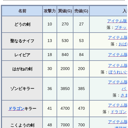
名前
攻撃力
買値(G)
売値(G)
入
アイテム販
10
270
27
どうの剣
落：
プチッ
アイテム販
13
530
53
聖なるナイフ
落：
おば
18
840
84
アイテム販
レイピア
アイテム販
30
2000
200
はがねの剣
落：
ぼうれい
アイテム販
ゾンビキラー
36
3850
385
バ
落：
さ
アイテム販
41
4700
470
ドラゴン
キラー
落：
ドラゴン
アイテム販
48
7000
700
こくようの剣