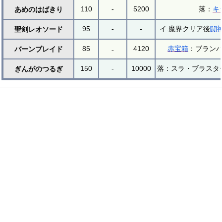
110
-
5200
落：
キ
あめのはばきり
95
-
-
イ:魔界クリア後
闘
聖剣レオソード
85
₋
4120
赤宝箱
：ブラン
バーンブレイド
150
-
10000
落：スラ・ブラスタ
ぎんがのつるぎ