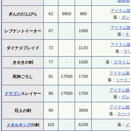
遺跡地
アイテム販
62
9800
980
ぎんのだんびら
落：
ダン
アイテム販
67
1000
レブナントイーター
落：
ナ
アイテム販
72
1120
ダイナスブレイド
落：
マ
77
-
1500
落：
スライム
きせきの剣
アイテム販
81
17000
1700
死神ごろし
落：
ソード
アイテム販
86
17500
1750
ドラゴン
スレイヤー
落：
グレ
アイテム販
90
3000
巨人の剣
落：
スーパ
102
-
6230
落：
メ
メタルキング
の剣