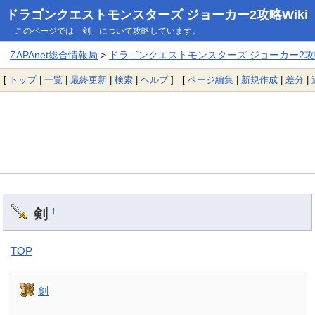
ドラゴンクエストモンスターズ ジョーカー2攻略Wiki
このページでは「剣」について攻略しています。
ZAPAnet総合情報局
>
ドラゴンクエストモンスターズ ジョーカー2攻略
[
トップ
|
一覧
|
最終更新
|
検索
|
ヘルプ
] [
ページ編集
|
新規作成
|
差分
|
剣
†
TOP
剣