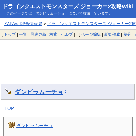
ドラゴンクエストモンスターズ ジョーカー2攻略Wiki
このページでは「ダンビラムーチョ」について攻略しています。
ZAPAnet総合情報局
>
ドラゴンクエストモンスターズ ジョーカー2攻略
[
トップ
|
一覧
|
最終更新
|
検索
|
ヘルプ
] [
ページ編集
|
新規作成
|
差分
|
ダンビラムーチョ
†
TOP
ダンビラムーチョ