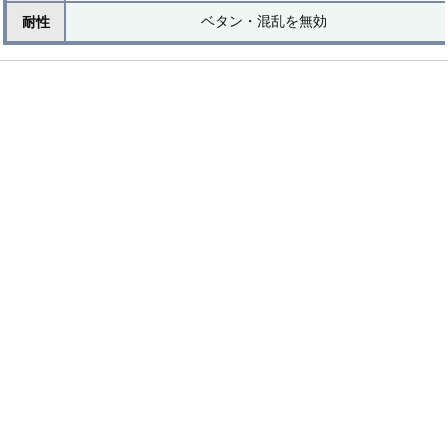
ベタン・混乱を無効
耐性