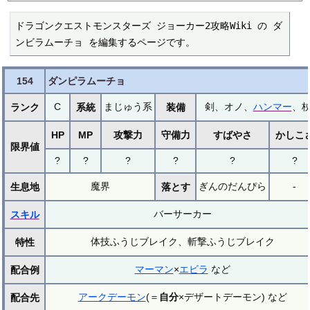
ドラゴンクエストモンスターズ ジョーカー2攻略Wiki の ダ
ンビラムーチョ を編集するページです。
154
ダンピラムーチョ
C
まじゅう系
剣、オノ、
ハンマー
、
ランク
系統
装備
HP
MP
攻撃力
守備力
すばやさ
かしこ
限界値
?
?
?
?
?
?
魔界
ぎんのだんぴら
-
生息地
落とす
バーサーカー
スキル
体技ふうじブレイク、斬撃ふうじブレイク
特性
マーマン
×
エビラ
など
配合例
アークデーモン
(＝
自分
×デザートデーモン) など
配合先