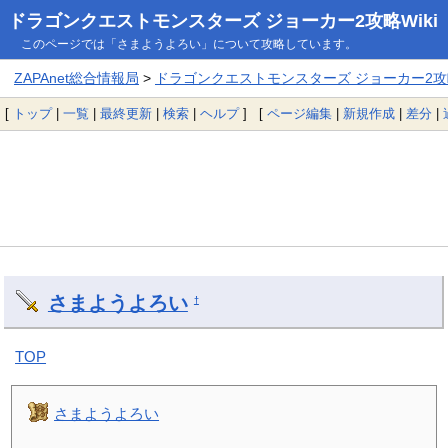
ドラゴンクエストモンスターズ ジョーカー2攻略Wiki
このページでは「さまようよろい」について攻略しています。
ZAPAnet総合情報局
>
ドラゴンクエストモンスターズ ジョーカー2攻略
[
トップ
|
一覧
|
最終更新
|
検索
|
ヘルプ
] [
ページ編集
|
新規作成
|
差分
|
さまようよろい
†
TOP
さまようよろい