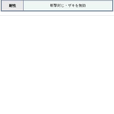
斬撃封じ・ザキを無効
耐性