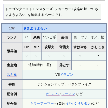
ドラゴンクエストモンスターズ ジョーカー2攻略Wiki の さ
まようよろい を編集するページです。
137
さまようよろい
C
ソンビ系
剣、ヤリ、オノ、杖
ランク
系統
装備
HP
MP
攻撃力
守備力
すばやさ
かしこさ
限界値
?
?
?
?
?
?
遺跡(晴れ・昼)
-
-
生息地
落とす
VS
ドラゴン
スキル
テンションアップ、ベタンブレイク
特性
がいこつ
×
マーマン
など
配合例
キラーアーマー
＝(
自分
×
びっくりサタン
)など
配合先