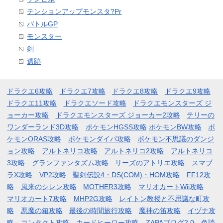
テンションアップモンスタ?Pr
バトルGP
モンスター
剣
遺跡
ドラクエ6攻略
ドラクエ7攻略
ドラクエ8攻略
ドラクエ9攻略
ドラクエ11攻略
ドラクエソード攻略
ドラクエモンスターズ ジ
ョーカー攻略
ドラクエモンスターズ ジョーカー2攻略
テリーの
ワンダーランド3D攻略
ポケモンHGSS攻略
ポケモンBW攻略
ポ
ケモンORAS攻略
ポケモンダイパ攻略
ポケモン不思議のダンジ
ョン攻略
アルトネリコ攻略
アルトネリコ2攻略
アルトネリコ
3攻略
グランファンタズム攻略
リーズのアトリエ攻略
スマブ
ラX攻略
VP2攻略
聖剣伝説4・DS(COM)・HOM攻略
FF12攻
略
風来のシレン攻略
MOTHER3攻略
マリオカートWii攻略
マリオカート7攻略
MHP2G攻略
レイトン教授と不思議な町攻
略
悪魔の箱攻略
最後の時間旅行攻略
魔神の笛攻略
イヅナ攻
略
コンタクト攻略
カードヒーロー攻略
ZAPAブログ2.0
色読