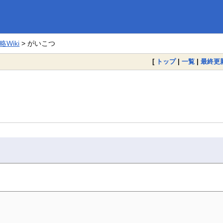
Wiki
> がいこつ
[
トップ
|
一覧
|
最終更