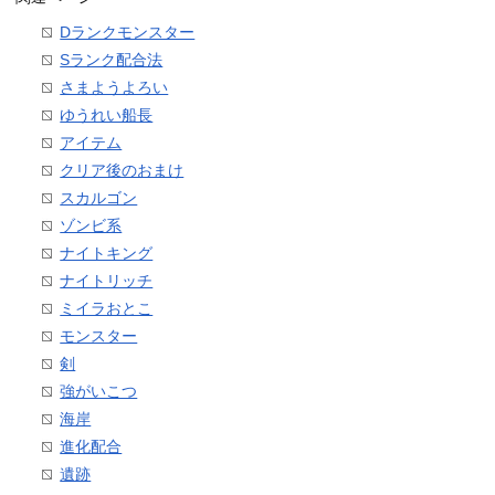
Dランクモンスター
Sランク配合法
さまようよろい
ゆうれい船長
アイテム
クリア後のおまけ
スカルゴン
ゾンビ系
ナイトキング
ナイトリッチ
ミイラおとこ
モンスター
剣
強がいこつ
海岸
進化配合
遺跡