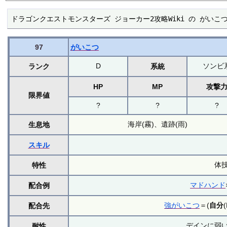
ドラゴンクエストモンスターズ ジョーカー2攻略Wiki の がいこ
97
がいこつ
D
ソンビ
ランク
系統
HP
MP
攻撃
限界値
?
?
?
海岸(霧)、遺跡(雨)
生息地
スキル
体
特性
マドハンド
配合例
強がいこつ
＝(
自分
配合先
デインに弱
耐性