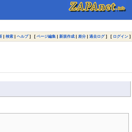
新
|
検索
|
ヘルプ
] [
ページ編集
|
新規作成
|
差分
|
過去ログ
] [
ログイン
]