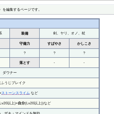
つ を編集するページです。
系
剣、ヤリ、オノ、杖
装備
力
守備力
すばやさ
かしこさ
?
?
?
-
-
落とす
ダウナー
技ふうじブレイク
×
ストーンスライム
など
(Lv20以上)×
自分
(Lv20以上))など
い、ザキ・マインドを無効