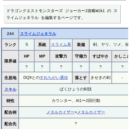
ドラゴンクエストモンスターズ ジョーカー2攻略Wiki の ス
ライムジェネラル を編集するページです。
244
スライムジェネラル
S
スライム系
剣、ヤリ、ツメ、
ランク
系統
装備
HP
MP
攻撃力
守備力
すばやさ
かしこ
限界値
?
?
?
?
?
?
DQ9との
すれちがい通信
きせきの剣
-
生息地
落とす
ばくひょうの剣技
スキル
カウンター、AI1〜2回行動
特性
メタルカイザー
×
メタルカイザー
配合例
?
配合先