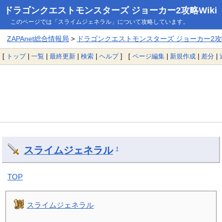
ドラゴンクエストモンスターズ ジョーカー2攻略Wiki
このページでは「スライムジェネラル」について攻略しています。
ZAPAnet総合情報局
>
ドラゴンクエストモンスターズ ジョーカー2攻略
[
トップ
|
一覧
|
最終更新
|
検索
|
ヘルプ
] [
ページ編集
|
新規作成
|
差分
|
スライムジェネラル
†
TOP
スライムジェネラル