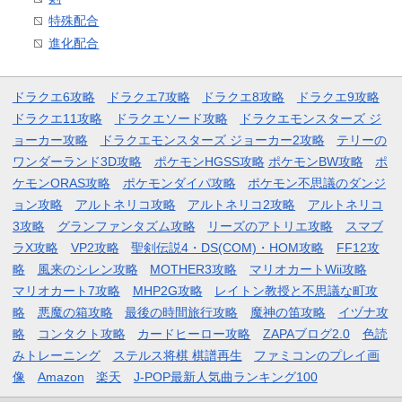
特殊配合
進化配合
ドラクエ6攻略
ドラクエ7攻略
ドラクエ8攻略
ドラクエ9攻略
ドラクエ11攻略
ドラクエソード攻略
ドラクエモンスターズ ジ
ョーカー攻略
ドラクエモンスターズ ジョーカー2攻略
テリーの
ワンダーランド3D攻略
ポケモンHGSS攻略
ポケモンBW攻略
ポ
ケモンORAS攻略
ポケモンダイパ攻略
ポケモン不思議のダンジ
ョン攻略
アルトネリコ攻略
アルトネリコ2攻略
アルトネリコ
3攻略
グランファンタズム攻略
リーズのアトリエ攻略
スマブ
ラX攻略
VP2攻略
聖剣伝説4・DS(COM)・HOM攻略
FF12攻
略
風来のシレン攻略
MOTHER3攻略
マリオカートWii攻略
マリオカート7攻略
MHP2G攻略
レイトン教授と不思議な町攻
略
悪魔の箱攻略
最後の時間旅行攻略
魔神の笛攻略
イヅナ攻
略
コンタクト攻略
カードヒーロー攻略
ZAPAブログ2.0
色読
みトレーニング
ステルス将棋 棋譜再生
ファミコンのプレイ画
像
Amazon
楽天
J-POP最新人気曲ランキング100