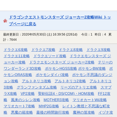
ドラゴンクエストモンスターズ ジョーカー2攻略Wiki トッ
プページに戻る
最終更新日：2020年05月30日 (土) 16:39:56
(2261d)
今日：1 昨日：4 累
計：7644
ドラクエ6攻略
ドラクエ7攻略
ドラクエ8攻略
ドラクエ9攻略
ドラクエ11攻略
ドラクエソード攻略
ドラクエモンスターズ ジ
ョーカー攻略
ドラクエモンスターズ ジョーカー2攻略
テリーの
ワンダーランド3D攻略
ポケモンHGSS攻略
ポケモンBW攻略
ポ
ケモンORAS攻略
ポケモンダイパ攻略
ポケモン不思議のダンジ
ョン攻略
アルトネリコ攻略
アルトネリコ2攻略
アルトネリコ
3攻略
グランファンタズム攻略
リーズのアトリエ攻略
スマブ
ラX攻略
VP2攻略
聖剣伝説4・DS(COM)・HOM攻略
FF12攻
略
風来のシレン攻略
MOTHER3攻略
マリオカートWii攻略
マリオカート7攻略
MHP2G攻略
レイトン教授と不思議な町攻
略
悪魔の箱攻略
最後の時間旅行攻略
魔神の笛攻略
イヅナ攻