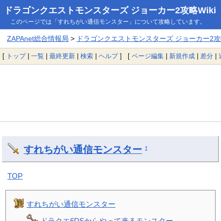
ドラゴンクエストモンスターズ ジョーカー2攻略Wiki
このページでは「すれちがい通信モンスター」について攻略しています。
ZAPAnet総合情報局
>
ドラゴンクエストモンスターズ ジョーカー2攻略
[
トップ
|
一覧
|
最終更新
|
検索
|
ヘルプ
] [
ページ編集
|
新規作成
|
差分
|
すれちがい通信モンスター
†
TOP
すれちがい通信モンスター
ドラクエ6DSからやって来るモンスター