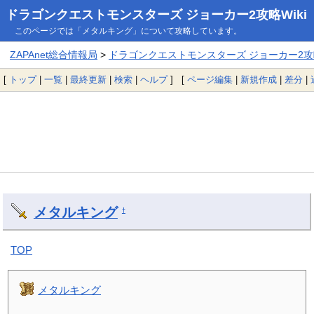
ドラゴンクエストモンスターズ ジョーカー2攻略Wiki
このページでは「メタルキング」について攻略しています。
ZAPAnet総合情報局
>
ドラゴンクエストモンスターズ ジョーカー2攻略
[
トップ
|
一覧
|
最終更新
|
検索
|
ヘルプ
] [
ページ編集
|
新規作成
|
差分
|
メタルキング
†
TOP
メタルキング