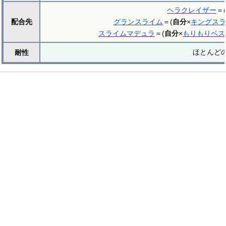
ヘラクレイザー
＝(
配合先
グランスライム
＝(
自分
×
キングスラ
スライムマデュラ
＝(
自分
×
もりもりベス
ほとんど
耐性