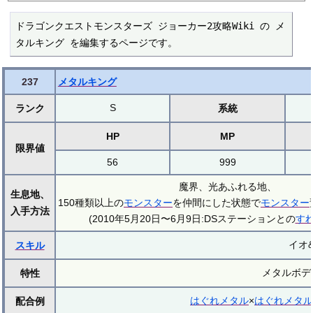
ドラゴンクエストモンスターズ ジョーカー2攻略Wiki の メ
タルキング を編集するページです。
237
メタルキング
S
ランク
系統
HP
MP
限界値
56
999
魔界、光あふれる地、
生息地、
150種類以上の
モンスター
を仲間にした状態で
モンスター
入手方法
(2010年5月20日〜6月9日:DSステーションとの
す
イオ
スキル
メタルボデ
特性
はぐれメタル
×
はぐれメタル
配合例