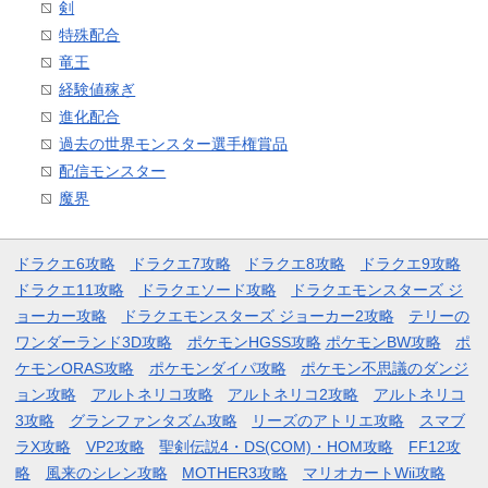
剣
特殊配合
竜王
経験値稼ぎ
進化配合
過去の世界モンスター選手権賞品
配信モンスター
魔界
ドラクエ6攻略
ドラクエ7攻略
ドラクエ8攻略
ドラクエ9攻略
ドラクエ11攻略
ドラクエソード攻略
ドラクエモンスターズ ジ
ョーカー攻略
ドラクエモンスターズ ジョーカー2攻略
テリーの
ワンダーランド3D攻略
ポケモンHGSS攻略
ポケモンBW攻略
ポ
ケモンORAS攻略
ポケモンダイパ攻略
ポケモン不思議のダンジ
ョン攻略
アルトネリコ攻略
アルトネリコ2攻略
アルトネリコ
3攻略
グランファンタズム攻略
リーズのアトリエ攻略
スマブ
ラX攻略
VP2攻略
聖剣伝説4・DS(COM)・HOM攻略
FF12攻
略
風来のシレン攻略
MOTHER3攻略
マリオカートWii攻略