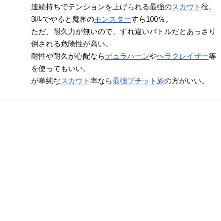
連続持ちでテンションを上げられる最強の
スカウト
役。
3匹でやると魔界の
モンスター
すら100％。
ただ、耐久力が無いので、すれ違いバトルだとあっさり
倒される危険性が高い。
耐性や耐久が心配なら
デュラハーン
や
ヘラクレイザー
等
を使ってもいい。
が単純な
スカウト
率なら
最強プチット族
の方がいい。