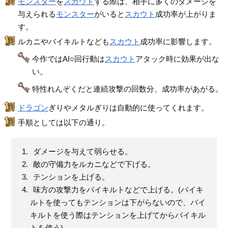
モンスター
を
スカウト
する際は、相手に多くのダメージを
与えられる
モンスター
がいると
スカウト
成功率が上がりま
す。
ルカニやバイキルトなども
スカウト
成功率に影響します。
今作ではAI○回行動は
スカウト
アタック時に効果が出な
い。
特性れんぞくだと連続攻撃の回数分、成功率があがる。
ドラゴン
ぎりやメタルぎりは自動的に使ってくれます。
手順としては以下の通り。
ダメージを与えて弱らせる。
敵の守備力をルカニなどで下げる。
テンションを上げる。
味方の攻撃力をバイキルトなどで上げる。(バイキ
ルトを使ってもテンションは下がらないので、バイ
キルトを使う際はテンションを上げてからバイキル