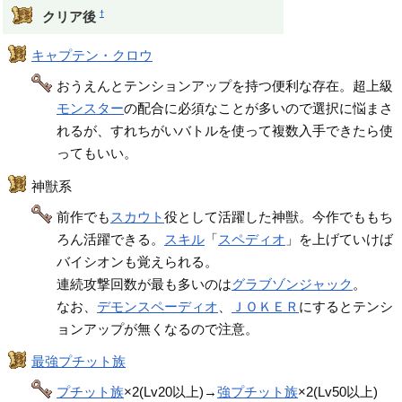
†
クリア後
キャプテン・クロウ
おうえんとテンションアップを持つ便利な存在。超上級
モンスター
の配合に必須なことが多いので選択に悩まさ
れるが、すれちがいバトルを使って複数入手できたら使
ってもいい。
神獣系
前作でも
スカウト
役として活躍した神獣。今作でももち
ろん活躍できる。
スキル
「
スペディオ
」を上げていけば
バイシオンも覚えられる。
連続攻撃回数が最も多いのは
グラブゾンジャック
。
なお、
デモンスペーディオ
、
ＪＯＫＥＲ
にするとテンシ
ョンアップが無くなるので注意。
最強プチット族
プチット族
×2(Lv20以上)→
強プチット族
×2(Lv50以上)