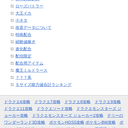
ローズバトラー
大王イカ
小ネタ
改造データについて
特殊配合
経験値稼ぎ
進化配合
配信限定
配合用アイテム
魔王ミルドラース
？？？系
Ｓサイズ能力値合計ランキング
ドラクエ6攻略
ドラクエ7攻略
ドラクエ8攻略
ドラクエ9攻略
ドラクエ11攻略
ドラクエソード攻略
ドラクエモンスターズ ジ
ョーカー攻略
ドラクエモンスターズ ジョーカー2攻略
テリーの
ワンダーランド3D攻略
ポケモンHGSS攻略
ポケモンBW攻略
ポ