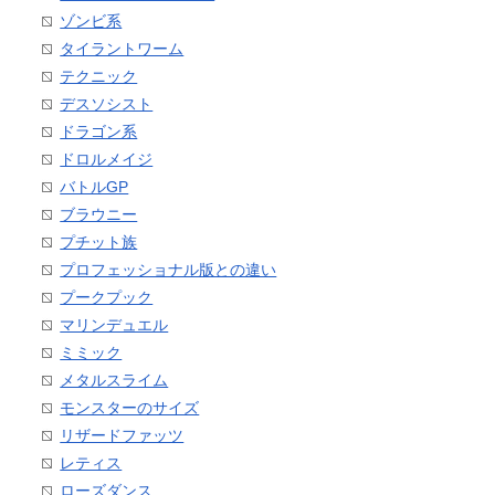
ゾンビ系
タイラントワーム
テクニック
デスソシスト
ドラゴン系
ドロルメイジ
バトルGP
ブラウニー
プチット族
プロフェッショナル版との違い
プークプック
マリンデュエル
ミミック
メタルスライム
モンスターのサイズ
リザードファッツ
レティス
ローズダンス