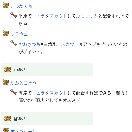
いっかく竜
平原で
コドラ
を
スカウト
して
ぶっしつ系
と配合すればで
きる。
ブラウニー
おおきづち
×自然系。
スカウト
％アップも持っているの
がポイント。
†
中盤
かぶとこぞう
海岸で
エビラ
を
スカウト
して配合すればできる。能力も
高いので戦力としてもオススメ。
†
終盤
デュラハーン