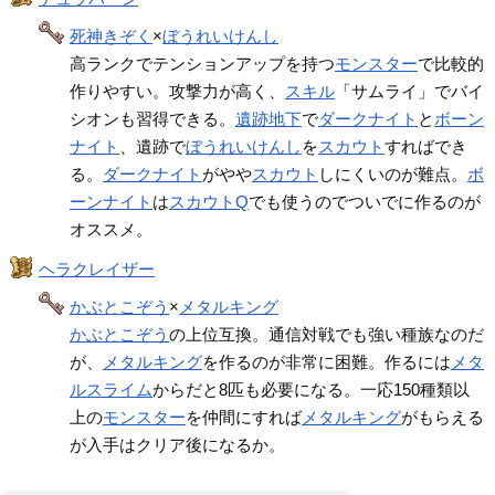
死神きぞく
×
ぼうれいけんし
高ランクでテンションアップを持つ
モンスター
で比較的
作りやすい。攻撃力が高く、
スキル
「サムライ」でバイ
シオンも習得できる。
遺跡地下
で
ダークナイト
と
ボーン
ナイト
、遺跡で
ぼうれいけんし
を
スカウト
すればでき
る。
ダークナイト
がやや
スカウト
しにくいのが難点。
ボ
ーンナイト
は
スカウトQ
でも使うのでついでに作るのが
オススメ。
ヘラクレイザー
かぶとこぞう
×
メタルキング
かぶとこぞう
の上位互換。通信対戦でも強い種族なのだ
が、
メタルキング
を作るのが非常に困難。作るには
メタ
ルスライム
からだと8匹も必要になる。一応150種類以
上の
モンスター
を仲間にすれば
メタルキング
がもらえる
が入手はクリア後になるか。