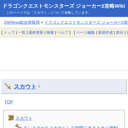
ドラゴンクエストモンスターズ ジョーカー2攻略Wiki
このページでは「スカウト」について攻略しています。
ZAPAnet総合情報局
>
ドラゴンクエストモンスターズ ジョーカー2攻略
[
トップ
|
一覧
|
最終更新
|
検索
|
ヘルプ
] [
ページ編集
|
新規作成
|
差分
|
スカウト
†
TOP
スカウト
モンスターをスカウトして仲間にするときに便利