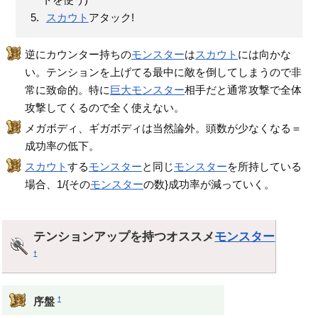
トを使う)
スカウト
アタック!
逆にカウンター持ちの
モンスター
は
スカウト
には向かな
い。テンションを上げてる最中に敵を倒してしまうので非
常に致命的。特に
巨大モンスター
相手だと通常攻撃で全体
攻撃してくるので全く使えない。
メガボディ、ギガボディは当然論外。頭数が少なくなる＝
成功率の低下。
スカウト
する
モンスター
と同じ
モンスター
を所持している
場合、1/{その
モンスター
の数}成功率が減っていく。
テンションアップを持つオススメ
モンスター
†
†
序盤