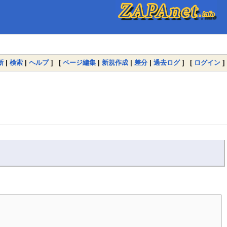
新
|
検索
|
ヘルプ
] [
ページ編集
|
新規作成
|
差分
|
過去ログ
] [
ログイン
]