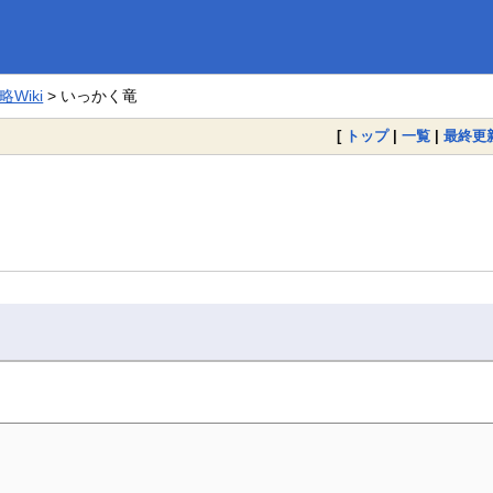
Wiki
> いっかく竜
[
トップ
|
一覧
|
最終更