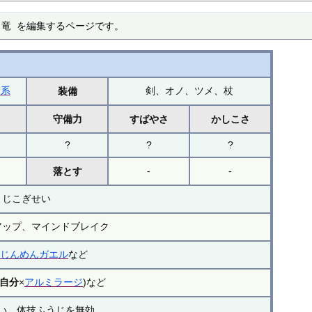
く竜 を編集するページです。
ン系
剣、オノ、ツメ、杖
装備
力
守備力
すばやさ
かしこさ
?
?
?
-
-
落とす
じこぎせい
アップ、マインドブレイク
×
じんめんガエル
など
自分
×
アルミラージ
)など
い、体技ふうじを無効