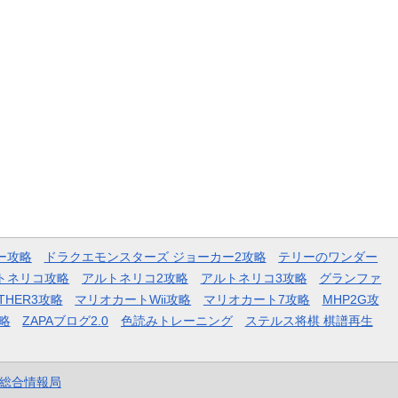
ー攻略
ドラクエモンスターズ ジョーカー2攻略
テリーのワンダー
トネリコ攻略
アルトネリコ2攻略
アルトネリコ3攻略
グランファ
THER3攻略
マリオカートWii攻略
マリオカート7攻略
MHP2G攻
略
ZAPAブログ2.0
色読みトレーニング
ステルス将棋 棋譜再生
et総合情報局