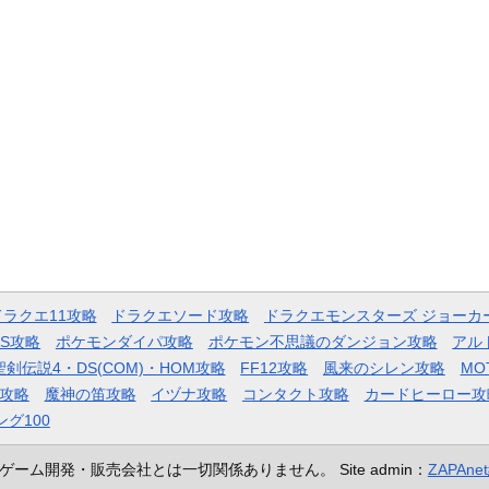
ドラクエ11攻略
ドラクエソード攻略
ドラクエモンスターズ ジョーカ
AS攻略
ポケモンダイパ攻略
ポケモン不思議のダンジョン攻略
アル
聖剣伝説4・DS(COM)・HOM攻略
FF12攻略
風来のシレン攻略
MO
攻略
魔神の笛攻略
イヅナ攻略
コンタクト攻略
カードヒーロー攻
ング100
ゲーム開発・販売会社とは一切関係ありません。
Site admin：
ZAPAn