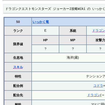
ドラゴンクエストモンスターズ ジョーカー2攻略Wiki の いっか
50
いっかく竜
E
ドラゴ
ランク
系統
HP
MP
攻撃
限界値
?
?
?
海岸(霧)
生息地
スキル
テンション
特性
コドラ
配合例
ドラゴン
(＝
配合先
マヒに弱
耐性