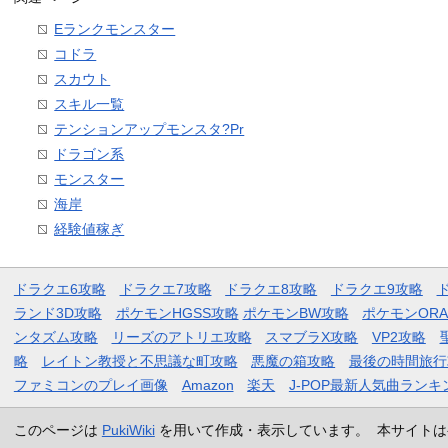
Eランクモンスター
コドラ
スカウト
スキル一覧
テンションアップモンスタ?Pr
ドラゴン系
モンスター
海岸
経験値稼ぎ
ドラクエ6攻略
ドラクエ7攻略
ドラクエ8攻略
ドラクエ9攻略
ランド3D攻略
ポケモンHGSS攻略
ポケモンBW攻略
ポケモンOR
ンタズム攻略
リーズのアトリエ攻略
スマブラX攻略
VP2攻略
略
レイトン教授と不思議な町攻略
悪魔の箱攻略
最後の時間旅行
ファミコンのプレイ画像
Amazon
楽天
J-POP最新人気曲ランキ
このページは
PukiWiki
を用いて作成・表示しています。 本サイトは