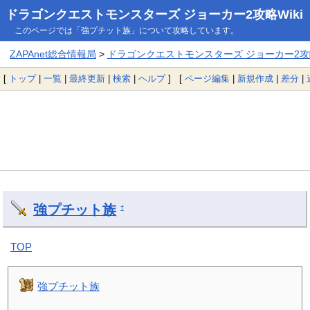
ドラゴンクエストモンスターズ ジョーカー2攻略Wiki
このページでは「強プチット族」について攻略しています。
ZAPAnet総合情報局
>
ドラゴンクエストモンスターズ ジョーカー2攻略
[
トップ
|
一覧
|
最終更新
|
検索
|
ヘルプ
] [
ページ編集
|
新規作成
|
差分
|
強プチット族
†
TOP
強プチット族