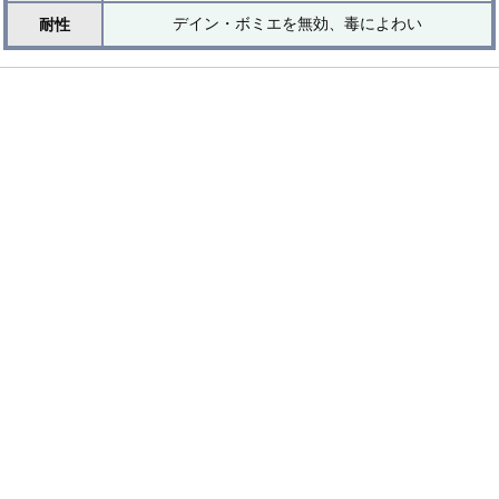
デイン・ボミエを無効、毒によわい
耐性