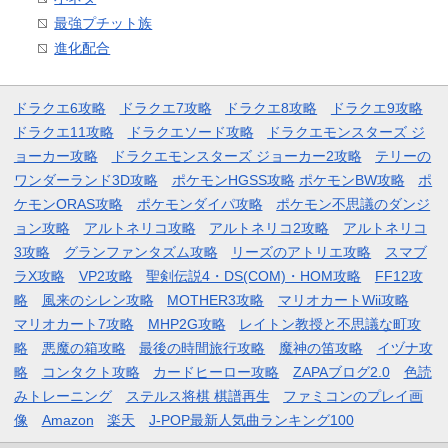
最強プチット族
進化配合
ドラクエ6攻略
ドラクエ7攻略
ドラクエ8攻略
ドラクエ9攻略
ドラクエ11攻略
ドラクエソード攻略
ドラクエモンスターズ ジ
ョーカー攻略
ドラクエモンスターズ ジョーカー2攻略
テリーの
ワンダーランド3D攻略
ポケモンHGSS攻略
ポケモンBW攻略
ポ
ケモンORAS攻略
ポケモンダイパ攻略
ポケモン不思議のダンジ
ョン攻略
アルトネリコ攻略
アルトネリコ2攻略
アルトネリコ
3攻略
グランファンタズム攻略
リーズのアトリエ攻略
スマブ
ラX攻略
VP2攻略
聖剣伝説4・DS(COM)・HOM攻略
FF12攻
略
風来のシレン攻略
MOTHER3攻略
マリオカートWii攻略
マリオカート7攻略
MHP2G攻略
レイトン教授と不思議な町攻
略
悪魔の箱攻略
最後の時間旅行攻略
魔神の笛攻略
イヅナ攻
略
コンタクト攻略
カードヒーロー攻略
ZAPAブログ2.0
色読
みトレーニング
ステルス将棋 棋譜再生
ファミコンのプレイ画
像
Amazon
楽天
J-POP最新人気曲ランキング100