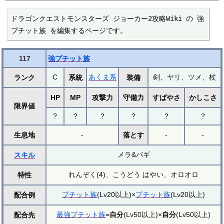
ドラゴンクエストモンスターズ ジョーカー2攻略Wiki の 強
プチット族 を編集するページです。
117
強プチット族
C
あくま系
剣、ヤリ、ツメ、杖
ランク
系統
装備
HP
MP
攻撃力
守備力
すばやさ
かしこさ
限界値
?
?
?
?
?
?
-
-
-
生息地
落とす
メラ&バギ
スキル
れんぞく(4)、こうどう はやい、オロオロ
特性
プチット族
(Lv20以上)×
プチット族
(Lv20以上)
配合例
最強プチット族
=
自分
(Lv50以上)×
自分
(Lv50以上)
配合先