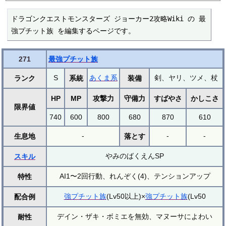
ドラゴンクエストモンスターズ ジョーカー2攻略Wiki の 最
強プチット族 を編集するページです。
271
最強プチット族
S
あくま系
剣、ヤリ、ツメ、杖
ランク
系統
装備
HP
MP
攻撃力
守備力
すばやさ
かしこさ
限界値
740
600
800
680
870
610
-
-
-
生息地
落とす
やみのばくえんSP
スキル
AI1〜2回行動、れんぞく(4)、テンションアップ
特性
強プチット族
(Lv50以上)×
強プチット族
(Lv50
配合例
デイン・ザキ・ボミエを無効、マヌーサによわい
耐性