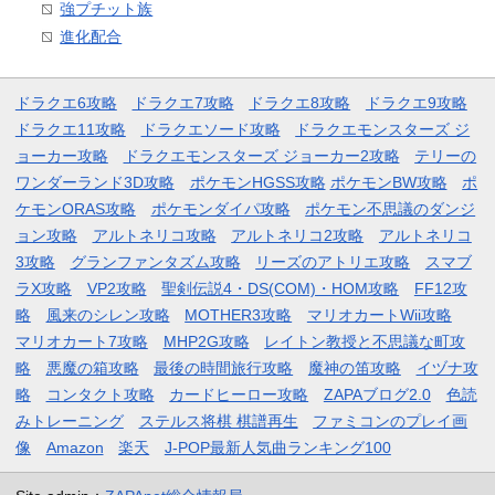
強プチット族
進化配合
ドラクエ6攻略
ドラクエ7攻略
ドラクエ8攻略
ドラクエ9攻略
ドラクエ11攻略
ドラクエソード攻略
ドラクエモンスターズ ジ
ョーカー攻略
ドラクエモンスターズ ジョーカー2攻略
テリーの
ワンダーランド3D攻略
ポケモンHGSS攻略
ポケモンBW攻略
ポ
ケモンORAS攻略
ポケモンダイパ攻略
ポケモン不思議のダンジ
ョン攻略
アルトネリコ攻略
アルトネリコ2攻略
アルトネリコ
3攻略
グランファンタズム攻略
リーズのアトリエ攻略
スマブ
ラX攻略
VP2攻略
聖剣伝説4・DS(COM)・HOM攻略
FF12攻
略
風来のシレン攻略
MOTHER3攻略
マリオカートWii攻略
マリオカート7攻略
MHP2G攻略
レイトン教授と不思議な町攻
略
悪魔の箱攻略
最後の時間旅行攻略
魔神の笛攻略
イヅナ攻
略
コンタクト攻略
カードヒーロー攻略
ZAPAブログ2.0
色読
みトレーニング
ステルス将棋 棋譜再生
ファミコンのプレイ画
像
Amazon
楽天
J-POP最新人気曲ランキング100