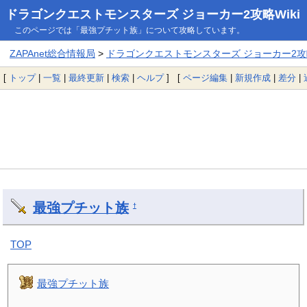
ドラゴンクエストモンスターズ ジョーカー2攻略Wiki
このページでは「最強プチット族」について攻略しています。
ZAPAnet総合情報局
>
ドラゴンクエストモンスターズ ジョーカー2攻略
[
トップ
|
一覧
|
最終更新
|
検索
|
ヘルプ
] [
ページ編集
|
新規作成
|
差分
|
最強プチット族
†
TOP
最強プチット族