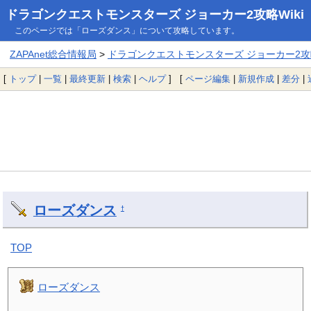
ドラゴンクエストモンスターズ ジョーカー2攻略Wiki
このページでは「ローズダンス」について攻略しています。
ZAPAnet総合情報局
>
ドラゴンクエストモンスターズ ジョーカー2攻略
[
トップ
|
一覧
|
最終更新
|
検索
|
ヘルプ
] [
ページ編集
|
新規作成
|
差分
|
ローズダンス
†
TOP
ローズダンス