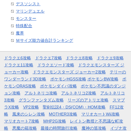
デスソシスト
マリンデュエル
モンスター
特殊配合
魔界
Ｍサイズ能力値合計ランキング
ドラクエ6攻略
ドラクエ7攻略
ドラクエ8攻略
ドラクエ9攻略
ドラクエ11攻略
ドラクエソード攻略
ドラクエモンスターズ ジ
ョーカー攻略
ドラクエモンスターズ ジョーカー2攻略
テリーの
ワンダーランド3D攻略
ポケモンHGSS攻略
ポケモンBW攻略
ポ
ケモンORAS攻略
ポケモンダイパ攻略
ポケモン不思議のダンジ
ョン攻略
アルトネリコ攻略
アルトネリコ2攻略
アルトネリコ
3攻略
グランファンタズム攻略
リーズのアトリエ攻略
スマブ
ラX攻略
VP2攻略
聖剣伝説4・DS(COM)・HOM攻略
FF12攻
略
風来のシレン攻略
MOTHER3攻略
マリオカートWii攻略
マリオカート7攻略
MHP2G攻略
レイトン教授と不思議な町攻
略
悪魔の箱攻略
最後の時間旅行攻略
魔神の笛攻略
イヅナ攻