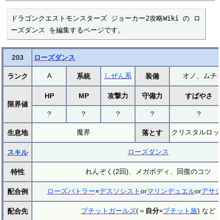
ドラゴンクエストモンスターズ ジョーカー2攻略Wiki の ロ
ーズダンス を編集するページです。
203
ローズダンス
A
しぜん系
オノ、ムチ
ランク
系統
装備
HP
MP
攻撃力
守備力
すばやさ
限界値
?
?
?
?
?
魔界
クリスタルロッ
生息地
落とす
ローズダンス
スキル
れんぞく(2回)、メガボディ、回復のコツ
特性
ローズバトラー
×
デスソシスト
or
マリンデュエル
or
アサ
配合例
プチットガールズ
(＝
自分
×
プチット族
) など
配合先