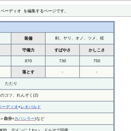
ンスペーディオ を編集するページです。
剣、ヤリ、オノ、ツメ、杖
装備
力
守備力
すばやさ
かしこさ
870
730
750
-
-
落とす
たたり
のコツ、れんぞく(2)
ペーディオ
×
レオパルド
(＝
自分
×
カバシラー
)など
無効、デインによわい、ドルマで回復