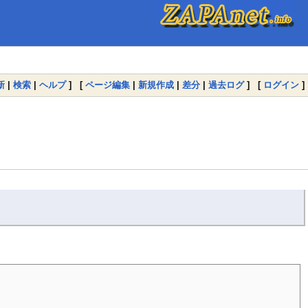
新
|
検索
|
ヘルプ
] [
ページ編集
|
新規作成
|
差分
|
過去ログ
] [
ログイン
]