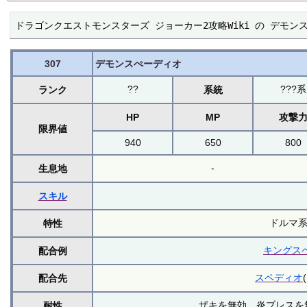
ドラゴンクエストモンスターズ ジョーカー2攻略Wiki の デモ
307
デモンスぺーディオ
??
???系
ランク
系統
HP
MP
攻撃
限界値
940
650
800
-
生息地
スキル
ドルマ系
特性
キングス
配合例
スペディオ
配合先
ザキを無効、炎ブレスを
耐性