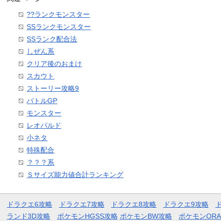
??ランクモンスター
SSランクモンスター
SSランク配合法
しぜん系
クリア後のおまけ
スカウト
ストーリー攻略9
バトルGP
モンスター
レオパルド
小ネタ
特殊配合
？？？系
Ｓサイズ能力値合計ランキング
ドラクエ6攻略
ドラクエ7攻略
ドラクエ8攻略
ドラクエ9攻略
ランド3D攻略
ポケモンHGSS攻略
ポケモンBW攻略
ポケモンOR