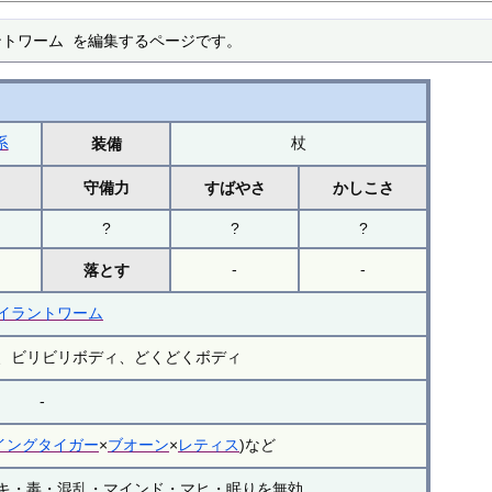
ラントワーム を編集するページです。
系
杖
装備
力
守備力
すばやさ
かしこさ
?
?
?
-
-
落とす
イラントワーム
、ビリビリボディ、どくどくボディ
-
イングタイガー
×
ブオーン
×
レティス
)など
キ・毒・混乱・マインド・マヒ・眠りを無効