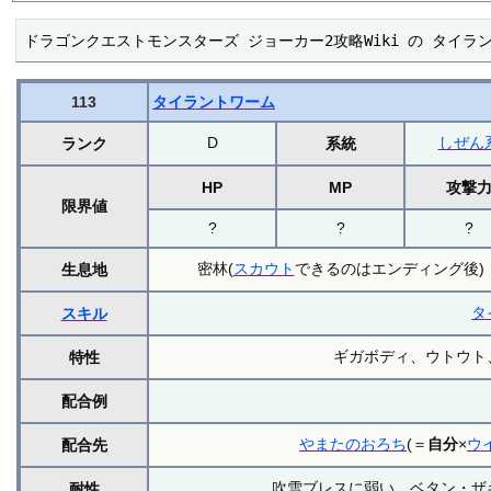
ドラゴンクエストモンスターズ ジョーカー2攻略Wiki の タイ
113
タイラントワーム
D
しぜん
ランク
系統
HP
MP
攻撃
限界値
?
?
?
密林(
スカウト
できるのはエンディング後)
生息地
タ
スキル
ギガボディ、ウトウト
特性
配合例
やまたのおろち
(＝
自分
×
ウ
配合先
吹雪ブレスに弱い、ベタン・ザ
耐性