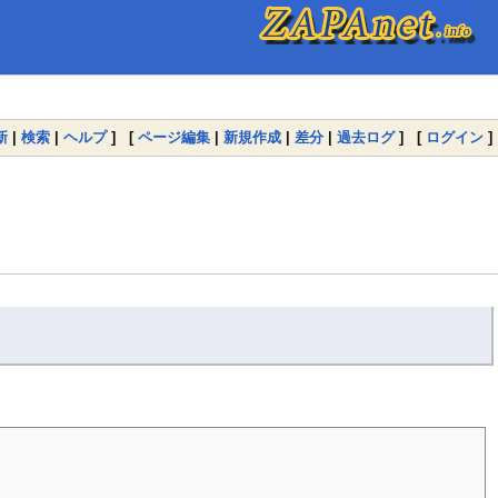
新
|
検索
|
ヘルプ
] [
ページ編集
|
新規作成
|
差分
|
過去ログ
] [
ログイン
]