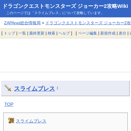
ドラゴンクエストモンスターズ ジョーカー2攻略Wiki
このページでは「スライムブレス」について攻略しています。
ZAPAnet総合情報局
>
ドラゴンクエストモンスターズ ジョーカー2攻略
[
トップ
|
一覧
|
最終更新
|
検索
|
ヘルプ
] [
ページ編集
|
新規作成
|
差分
|
スライムブレス
†
TOP
スライムブレス