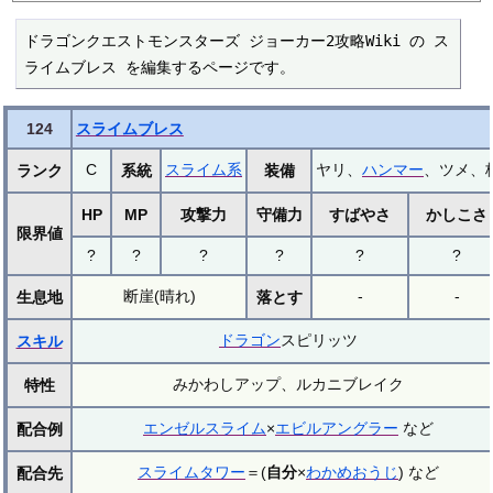
ドラゴンクエストモンスターズ ジョーカー2攻略Wiki の ス
ライムブレス を編集するページです。
124
スライムブレス
C
スライム系
ヤリ、
ハンマー
、ツメ、
ランク
系統
装備
HP
MP
攻撃力
守備力
すばやさ
かしこさ
限界値
?
?
?
?
?
?
断崖(晴れ)
-
-
生息地
落とす
ドラゴン
スピリッツ
スキル
みかわしアップ、ルカニブレイク
特性
エンゼルスライム
×
エビルアングラー
など
配合例
スライムタワー
＝(
自分
×
わかめおうじ
) など
配合先