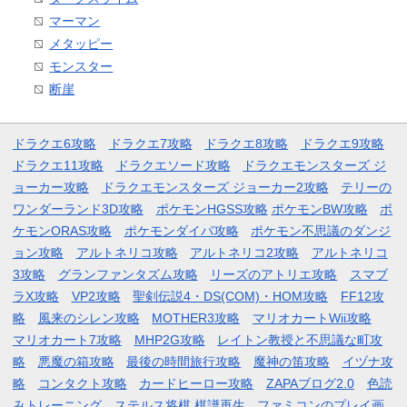
マーマン
メタッピー
モンスター
断崖
ドラクエ6攻略
ドラクエ7攻略
ドラクエ8攻略
ドラクエ9攻略
ドラクエ11攻略
ドラクエソード攻略
ドラクエモンスターズ ジ
ョーカー攻略
ドラクエモンスターズ ジョーカー2攻略
テリーの
ワンダーランド3D攻略
ポケモンHGSS攻略
ポケモンBW攻略
ポ
ケモンORAS攻略
ポケモンダイパ攻略
ポケモン不思議のダンジ
ョン攻略
アルトネリコ攻略
アルトネリコ2攻略
アルトネリコ
3攻略
グランファンタズム攻略
リーズのアトリエ攻略
スマブ
ラX攻略
VP2攻略
聖剣伝説4・DS(COM)・HOM攻略
FF12攻
略
風来のシレン攻略
MOTHER3攻略
マリオカートWii攻略
マリオカート7攻略
MHP2G攻略
レイトン教授と不思議な町攻
略
悪魔の箱攻略
最後の時間旅行攻略
魔神の笛攻略
イヅナ攻
略
コンタクト攻略
カードヒーロー攻略
ZAPAブログ2.0
色読
みトレーニング
ステルス将棋 棋譜再生
ファミコンのプレイ画