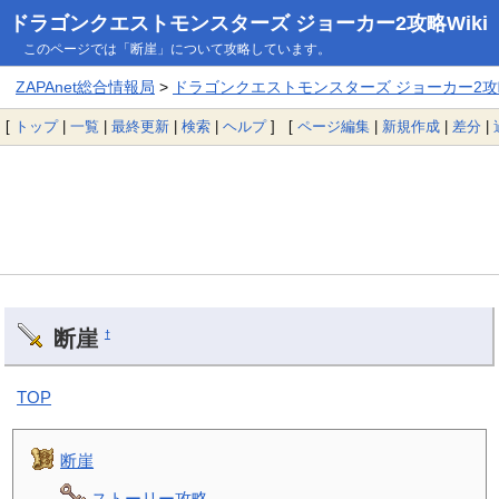
ドラゴンクエストモンスターズ ジョーカー2攻略Wiki
このページでは「断崖」について攻略しています。
ZAPAnet総合情報局
>
ドラゴンクエストモンスターズ ジョーカー2攻略
[
トップ
|
一覧
|
最終更新
|
検索
|
ヘルプ
] [
ページ編集
|
新規作成
|
差分
|
断崖
†
TOP
断崖
ストーリー攻略