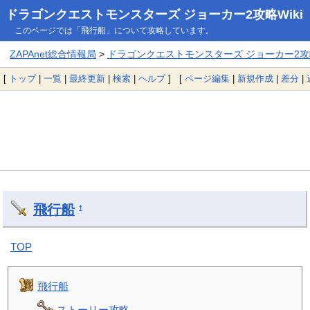
ドラゴンクエストモンスターズ ジョーカー2攻略Wiki
このページでは「飛行船」について攻略しています。
ZAPAnet総合情報局
>
ドラゴンクエストモンスターズ ジョーカー2攻略
[
トップ
|
一覧
|
最終更新
|
検索
|
ヘルプ
] [
ページ編集
|
新規作成
|
差分
|
飛行船
†
TOP
飛行船
ストーリー攻略