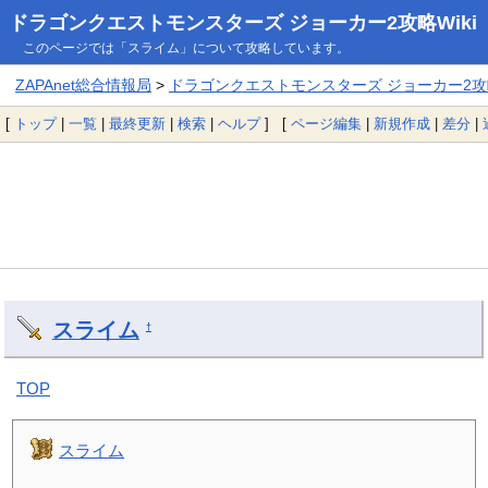
ドラゴンクエストモンスターズ ジョーカー2攻略Wiki
このページでは「スライム」について攻略しています。
ZAPAnet総合情報局
>
ドラゴンクエストモンスターズ ジョーカー2攻略
[
トップ
|
一覧
|
最終更新
|
検索
|
ヘルプ
] [
ページ編集
|
新規作成
|
差分
|
スライム
†
TOP
スライム