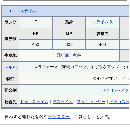
1
スライム
F
スライム系
ランク
系統
HP
MP
攻撃力
限界値
450
300
400
飛行船
、密林
生息地
スラフォース（守備力アップ、すばやさアップ、すば
スキル
会心でやすい、メラ
特性
スライム
×
スラ
配合例
ドラゴスライム
｜
強スライム
｜
スラキャンサー
｜
ドラゴスラ
配合先
言わずと知れた有名な
モンスター
。可愛らしいと人気。