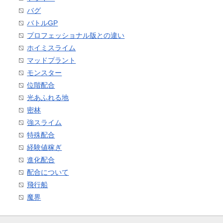
バグ
バトルGP
プロフェッショナル版との違い
ホイミスライム
マッドプラント
モンスター
位階配合
光あふれる地
密林
強スライム
特殊配合
経験値稼ぎ
進化配合
配合について
飛行船
魔界