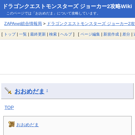
ドラゴンクエストモンスターズ ジョーカー2攻略Wiki
このページでは「おおめだま」について攻略しています。
ZAPAnet総合情報局
>
ドラゴンクエストモンスターズ ジョーカー2攻略
[
トップ
|
一覧
|
最終更新
|
検索
|
ヘルプ
] [
ページ編集
|
新規作成
|
差分
|
おおめだま
†
TOP
おおめだま