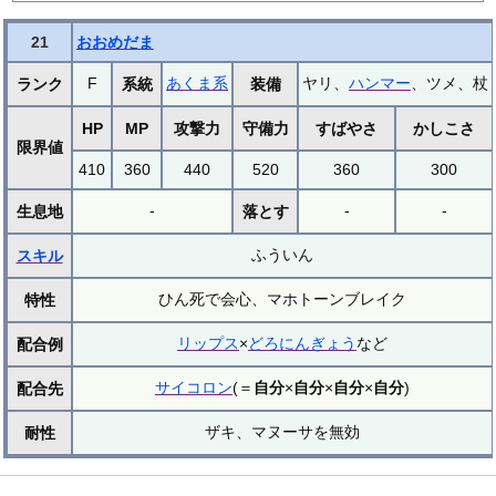
21
おおめだま
F
あくま系
ヤリ、
ハンマー
、ツメ、杖
ランク
系統
装備
HP
MP
攻撃力
守備力
すばやさ
かしこさ
限界値
410
360
440
520
360
300
-
-
-
生息地
落とす
ふういん
スキル
ひん死で会心、マホトーンブレイク
特性
リップス
×
どろにんぎょう
など
配合例
サイコロン
(＝
自分
×
自分
×
自分
×
自分
)
配合先
ザキ、マヌーサを無効
耐性