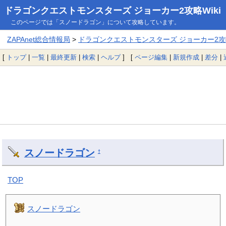
ドラゴンクエストモンスターズ ジョーカー2攻略Wiki
このページでは「スノードラゴン」について攻略しています。
ZAPAnet総合情報局
>
ドラゴンクエストモンスターズ ジョーカー2攻略
[
トップ
|
一覧
|
最終更新
|
検索
|
ヘルプ
] [
ページ編集
|
新規作成
|
差分
|
スノードラゴン
†
TOP
スノードラゴン