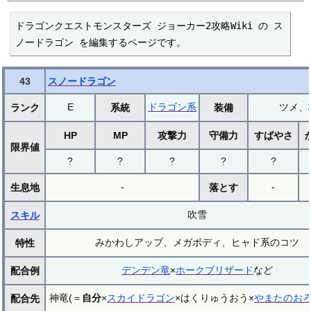
ドラゴンクエストモンスターズ ジョーカー2攻略Wiki の ス
ノードラゴン を編集するページです。
43
スノードラゴン
E
ドラゴン系
ツメ、
ランク
系統
装備
HP
MP
攻撃力
守備力
すばやさ
限界値
?
?
?
?
?
-
-
生息地
落とす
吹雪
スキル
みかわしアップ、メガボディ、ヒャド系のコツ
特性
デンデン竜
×
ホークブリザード
など
配合例
神竜(＝
自分
×
スカイドラゴン
×はくりゅうおう×
やまたのお
配合先