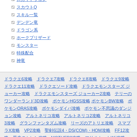
スカウトQ
スキル一覧
デンデン竜
ドラゴン系
ホークブリザード
モンスター
特殊配合
神竜
ドラクエ6攻略
ドラクエ7攻略
ドラクエ8攻略
ドラクエ9攻略
ドラクエ11攻略
ドラクエソード攻略
ドラクエモンスターズ ジ
ョーカー攻略
ドラクエモンスターズ ジョーカー2攻略
テリーの
ワンダーランド3D攻略
ポケモンHGSS攻略
ポケモンBW攻略
ポ
ケモンORAS攻略
ポケモンダイパ攻略
ポケモン不思議のダンジ
ョン攻略
アルトネリコ攻略
アルトネリコ2攻略
アルトネリコ
3攻略
グランファンタズム攻略
リーズのアトリエ攻略
スマブ
ラX攻略
VP2攻略
聖剣伝説4・DS(COM)・HOM攻略
FF12攻