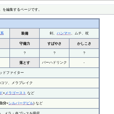
ム を編集するページです。
つ系
剣、
ハンマー
、ムチ、杖
装備
力
守備力
すばやさ
かしこさ
?
?
?
バーハドリンク
-
落とす
ッドファイター
のコツ、メラブレイク
ド
×
メラゴースト
など
自分
×
シルバーデビル
) など
い、メラ・炎ブレスを吸収