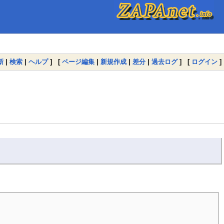
新
|
検索
|
ヘルプ
] [
ページ編集
|
新規作成
|
差分
|
過去ログ
] [
ログイン
]