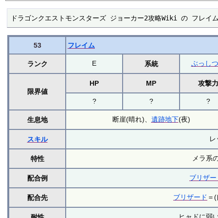
ドラゴンクエストモンスターズ ジョーカー2攻略Wiki の フレイ
53
フレイム
E
ぶっし
ランク
系統
HP
MP
攻撃
限界値
?
?
?
断崖(晴れ)、
遺跡地下
(夜)
生息地
レ
スキル
メラ系
特性
ブリザー
配合例
ブリザード
＝(
配合先
ヒャドに弱
耐性