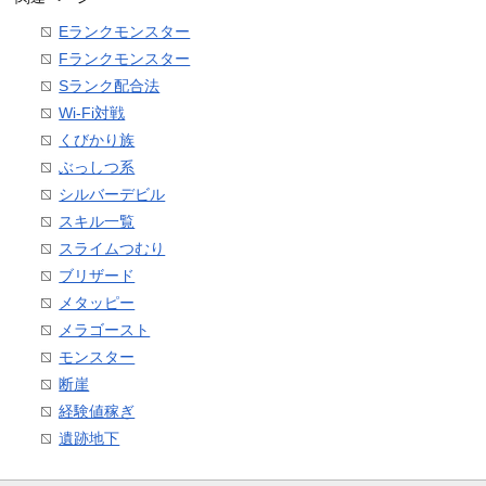
Eランクモンスター
Fランクモンスター
Sランク配合法
Wi-Fi対戦
くびかり族
ぶっしつ系
シルバーデビル
スキル一覧
スライムつむり
ブリザード
メタッピー
メラゴースト
モンスター
断崖
経験値稼ぎ
遺跡地下