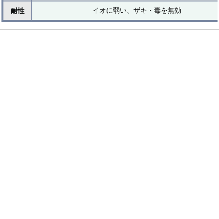
イオに弱い、ザキ・毒を無効
耐性