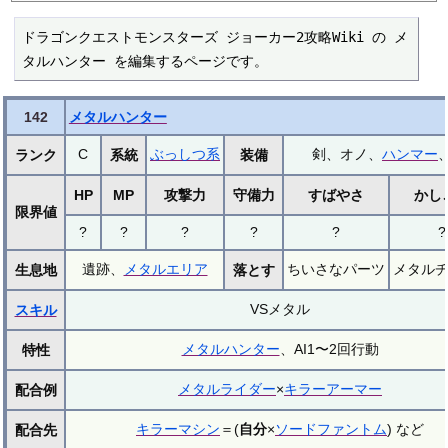
ドラゴンクエストモンスターズ ジョーカー2攻略Wiki の メ
タルハンター を編集するページです。
142
メタルハンター
C
ぶっしつ系
剣、オノ、
ハンマー
ランク
系統
装備
HP
MP
攻撃力
守備力
すばやさ
かし
限界値
?
?
?
?
?
?
遺跡、
メタルエリア
ちいさなパーツ
メタル
生息地
落とす
VSメタル
スキル
メタルハンター
、AI1〜2回行動
特性
メタルライダー
×
キラーアーマー
配合例
キラーマシン
＝(
自分
×
ソードファントム
) など
配合先