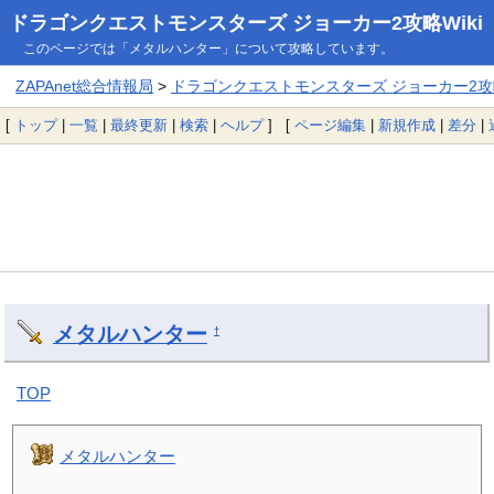
ドラゴンクエストモンスターズ ジョーカー2攻略Wiki
このページでは「メタルハンター」について攻略しています。
ZAPAnet総合情報局
>
ドラゴンクエストモンスターズ ジョーカー2攻略
[
トップ
|
一覧
|
最終更新
|
検索
|
ヘルプ
] [
ページ編集
|
新規作成
|
差分
|
メタルハンター
†
TOP
メタルハンター