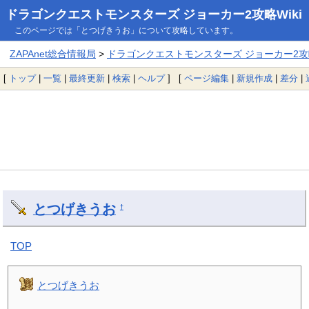
ドラゴンクエストモンスターズ ジョーカー2攻略Wiki
このページでは「とつげきうお」について攻略しています。
ZAPAnet総合情報局
>
ドラゴンクエストモンスターズ ジョーカー2攻略
[
トップ
|
一覧
|
最終更新
|
検索
|
ヘルプ
] [
ページ編集
|
新規作成
|
差分
|
とつげきうお
†
TOP
とつげきうお