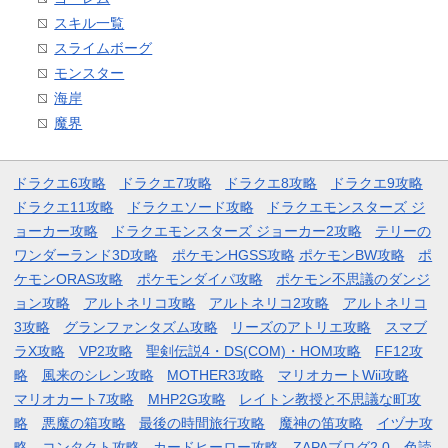
スキル一覧
スライムボーグ
モンスター
海岸
魔界
ドラクエ6攻略
ドラクエ7攻略
ドラクエ8攻略
ドラクエ9攻略
ドラクエ11攻略
ドラクエソード攻略
ドラクエモンスターズ ジ
ョーカー攻略
ドラクエモンスターズ ジョーカー2攻略
テリーの
ワンダーランド3D攻略
ポケモンHGSS攻略
ポケモンBW攻略
ポ
ケモンORAS攻略
ポケモンダイパ攻略
ポケモン不思議のダンジ
ョン攻略
アルトネリコ攻略
アルトネリコ2攻略
アルトネリコ
3攻略
グランファンタズム攻略
リーズのアトリエ攻略
スマブ
ラX攻略
VP2攻略
聖剣伝説4・DS(COM)・HOM攻略
FF12攻
略
風来のシレン攻略
MOTHER3攻略
マリオカートWii攻略
マリオカート7攻略
MHP2G攻略
レイトン教授と不思議な町攻
略
悪魔の箱攻略
最後の時間旅行攻略
魔神の笛攻略
イヅナ攻
略
コンタクト攻略
カードヒーロー攻略
ZAPAブログ2.0
色読