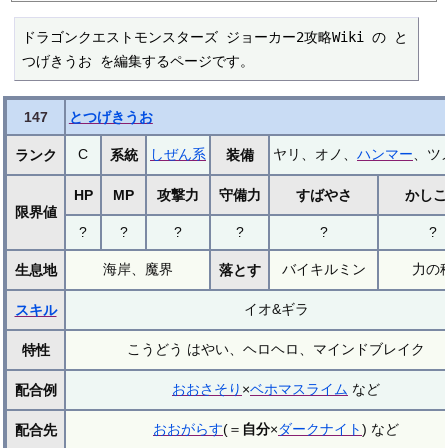
ドラゴンクエストモンスターズ ジョーカー2攻略Wiki の と
つげきうお を編集するページです。
147
とつげきうお
C
しぜん系
ヤリ、オノ、
ハンマー
、ツ
ランク
系統
装備
HP
MP
攻撃力
守備力
すばやさ
かしこ
限界値
?
?
?
?
?
?
海岸、魔界
バイキルミン
力の
生息地
落とす
イオ&ギラ
スキル
こうどう はやい、ヘロヘロ、マインドブレイク
特性
おおさそり
×
ベホマスライム
など
配合例
おおがらす
(＝
自分
×
ダークナイト
) など
配合先