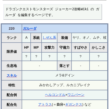
ドラゴンクエストモンスターズ ジョーカー2攻略Wiki の ガ
ルーダ を編集するページです。
220
ガルーダ
A
しぜん系
ヤリ、オノ、ムチ、杖
ランク
系統
装備
HP
MP
攻撃力
守備力
すばやさ
かしこさ
限界値
?
?
?
?
?
?
-
-
-
生息地
落とす
メラ&デイン
スキル
みかわしアップ、ルカニブレイク
特性
ヘルコンドル
×
ワニバーン
配合例
アトラス
(＝
自分
×
ギガンテス
) など
配合先