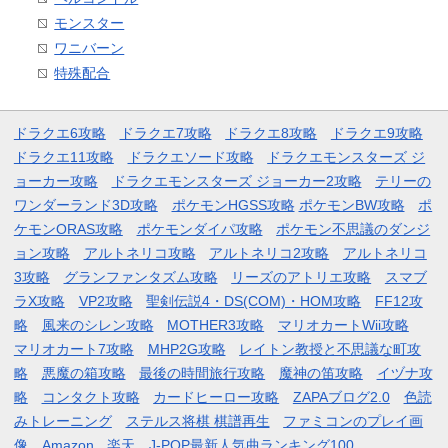
モンスター
ワニバーン
特殊配合
ドラクエ6攻略
ドラクエ7攻略
ドラクエ8攻略
ドラクエ9攻略
ドラクエ11攻略
ドラクエソード攻略
ドラクエモンスターズ ジ
ョーカー攻略
ドラクエモンスターズ ジョーカー2攻略
テリーの
ワンダーランド3D攻略
ポケモンHGSS攻略
ポケモンBW攻略
ポ
ケモンORAS攻略
ポケモンダイパ攻略
ポケモン不思議のダンジ
ョン攻略
アルトネリコ攻略
アルトネリコ2攻略
アルトネリコ
3攻略
グランファンタズム攻略
リーズのアトリエ攻略
スマブ
ラX攻略
VP2攻略
聖剣伝説4・DS(COM)・HOM攻略
FF12攻
略
風来のシレン攻略
MOTHER3攻略
マリオカートWii攻略
マリオカート7攻略
MHP2G攻略
レイトン教授と不思議な町攻
略
悪魔の箱攻略
最後の時間旅行攻略
魔神の笛攻略
イヅナ攻
略
コンタクト攻略
カードヒーロー攻略
ZAPAブログ2.0
色読
みトレーニング
ステルス将棋 棋譜再生
ファミコンのプレイ画
像
Amazon
楽天
J-POP最新人気曲ランキング100