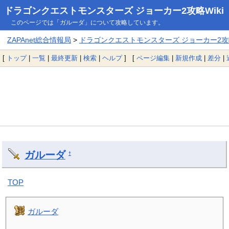
ドラゴンクエストモンスターズ ジョーカー2攻略Wiki
このページでは「ガルーダ」について攻略しています。
ZAPAnet総合情報局
>
ドラゴンクエストモンスターズ ジョーカー2攻略
[
トップ
|
一覧
|
最終更新
|
検索
|
ヘルプ
] [
ページ編集
|
新規作成
|
差分
|
ガルーダ
†
TOP
ガルーダ