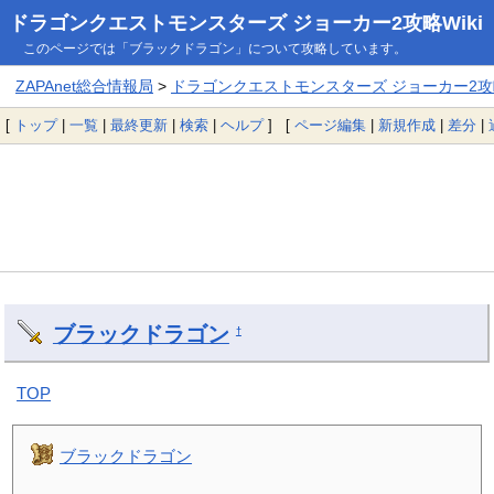
ドラゴンクエストモンスターズ ジョーカー2攻略Wiki
このページでは「ブラックドラゴン」について攻略しています。
ZAPAnet総合情報局
>
ドラゴンクエストモンスターズ ジョーカー2攻略
[
トップ
|
一覧
|
最終更新
|
検索
|
ヘルプ
] [
ページ編集
|
新規作成
|
差分
|
ブラックドラゴン
†
TOP
ブラックドラゴン