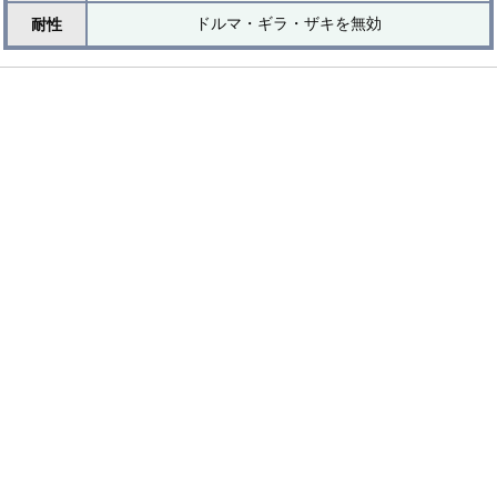
ドルマ・ギラ・ザキを無効
耐性