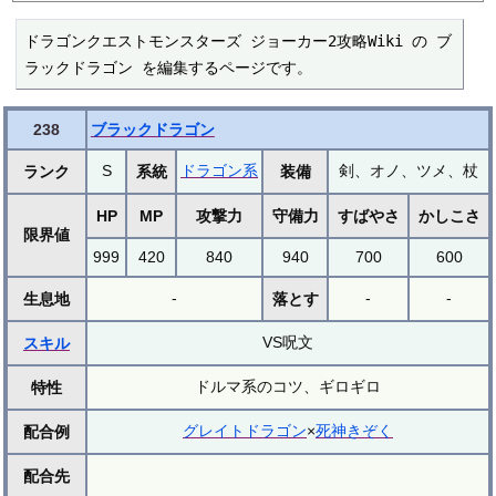
ドラゴンクエストモンスターズ ジョーカー2攻略Wiki の ブ
ラックドラゴン を編集するページです。
238
ブラックドラゴン
S
ドラゴン系
剣、オノ、ツメ、杖
ランク
系統
装備
HP
MP
攻撃力
守備力
すばやさ
かしこさ
限界値
999
420
840
940
700
600
-
-
-
生息地
落とす
VS呪文
スキル
ドルマ系のコツ、ギロギロ
特性
グレイトドラゴン
×
死神きぞく
配合例
配合先