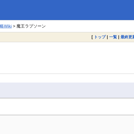
Wiki
> 魔王ラプソーン
[
トップ
|
一覧
|
最終更