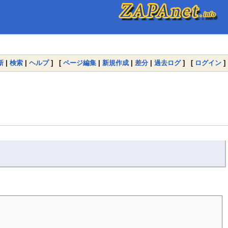
新
|
検索
|
ヘルプ
] [
ページ編集
|
新規作成
|
差分
|
過去ログ
] [
ログイン
]