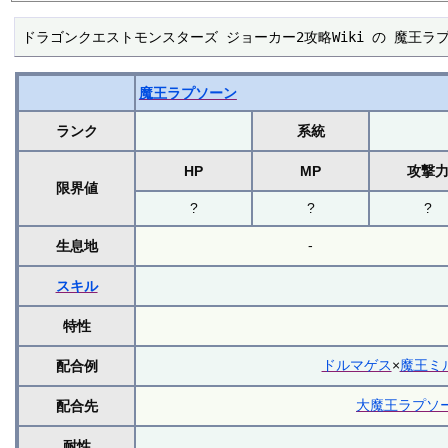
ドラゴンクエストモンスターズ ジョーカー2攻略Wiki の 魔王
魔王ラプソーン
ランク
系統
HP
MP
攻撃
限界値
?
?
?
-
生息地
スキル
特性
ドルマゲス
×
魔王ミ
配合例
大魔王ラプソ
配合先
耐性