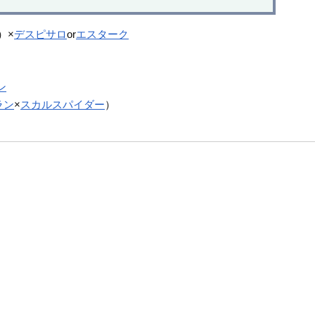
）×
デスピサロ
or
エスターク
ン
ラン
×
スカルスパイダー
）