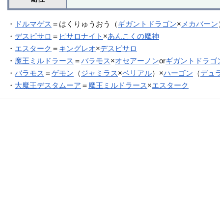
・
ドルマゲス
＝はくりゅうおう（
ギガントドラゴン
×
メカバーン
・
デスピサロ
＝
ピサロナイト
×
あんこくの魔神
・
エスターク
＝
キングレオ
×
デスピサロ
・
魔王ミルドラース
＝
バラモス
×
オセアーノン
or
ギガントドラゴ
・
バラモス
＝
ゲモン
（
ジャミラス
×
ベリアル
）×
ハーゴン
（
デュ
・
大魔王デスタムーア
＝
魔王ミルドラース
×
エスターク