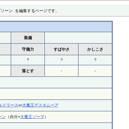
ラプソーン を編集するページです。
装備
力
守備力
すばやさ
かしこさ
?
?
?
-
-
落とす
ルドラース
or
大魔王デスタムーア
ーン
（自分×
大魔王ゾーマ
）