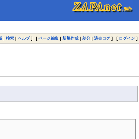
新
|
検索
|
ヘルプ
] [
ページ編集
|
新規作成
|
差分
|
過去ログ
] [
ログイン
]