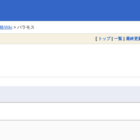
Wiki
> バラモス
[
トップ
|
一覧
|
最終更