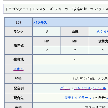
ドラゴンクエストモンスターズ ジョーカー2攻略Wiki の バラモ
257
バラモス
S
あくま
ランク
系統
HP
MP
攻撃
限界値
?
?
?
-
生息地
スキル
、れんぞく(4回)、メラ
特性
ゲモン
（
ジャミラス
×
ベリアル
配合例
魔王ミルドラース
（＝
自分
×
配合先
マヌーサに弱
耐性