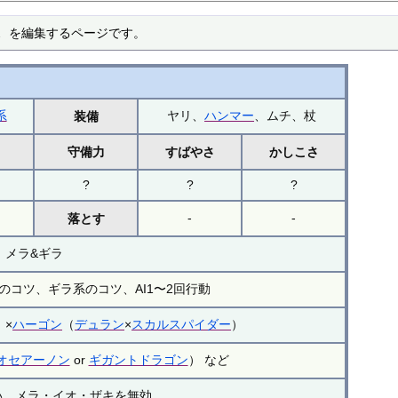
ス を編集するページです。
系
ヤリ、
ハンマー
、ムチ、杖
装備
力
守備力
すばやさ
かしこさ
?
?
?
-
-
落とす
メラ&ギラ
系のコツ、ギラ系のコツ、AI1〜2回行動
）×
ハーゴン
（
デュラン
×
スカルスパイダー
）
オセアーノン
or
ギガントドラゴン
） など
い、メラ・イオ・ザキを無効