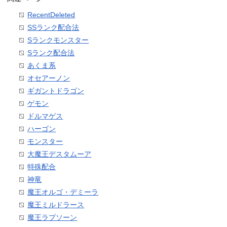
RecentDeleted
SSランク配合法
Sランクモンスター
Sランク配合法
あくま系
オセアーノン
ギガントドラゴン
ゲモン
ドルマゲス
ハーゴン
モンスター
大魔王デスタムーア
特殊配合
神竜
魔王オルゴ・デミーラ
魔王ミルドラース
魔王ラプソーン