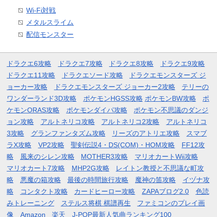
Wi-Fi対戦
メタルスライム
配信モンスター
ドラクエ6攻略
ドラクエ7攻略
ドラクエ8攻略
ドラクエ9攻略
ドラクエ11攻略
ドラクエソード攻略
ドラクエモンスターズ ジ
ョーカー攻略
ドラクエモンスターズ ジョーカー2攻略
テリーの
ワンダーランド3D攻略
ポケモンHGSS攻略
ポケモンBW攻略
ポ
ケモンORAS攻略
ポケモンダイパ攻略
ポケモン不思議のダンジ
ョン攻略
アルトネリコ攻略
アルトネリコ2攻略
アルトネリコ
3攻略
グランファンタズム攻略
リーズのアトリエ攻略
スマブ
ラX攻略
VP2攻略
聖剣伝説4・DS(COM)・HOM攻略
FF12攻
略
風来のシレン攻略
MOTHER3攻略
マリオカートWii攻略
マリオカート7攻略
MHP2G攻略
レイトン教授と不思議な町攻
略
悪魔の箱攻略
最後の時間旅行攻略
魔神の笛攻略
イヅナ攻
略
コンタクト攻略
カードヒーロー攻略
ZAPAブログ2.0
色読
みトレーニング
ステルス将棋 棋譜再生
ファミコンのプレイ画
像
Amazon
楽天
J-POP最新人気曲ランキング100