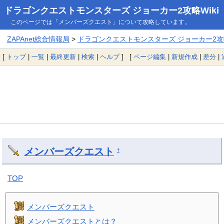
ドラゴンクエストモンスターズ ジョーカー2攻略Wiki
このページでは「メンバーズクエスト」について攻略しています。
ZAPAnet総合情報局
>
ドラゴンクエストモンスターズ ジョーカー2攻略
[
トップ
|
一覧
|
最終更新
|
検索
|
ヘルプ
] [
ページ編集
|
新規作成
|
差分
|
メンバーズクエスト
†
TOP
メンバーズクエスト
メンバーズクエストとは？