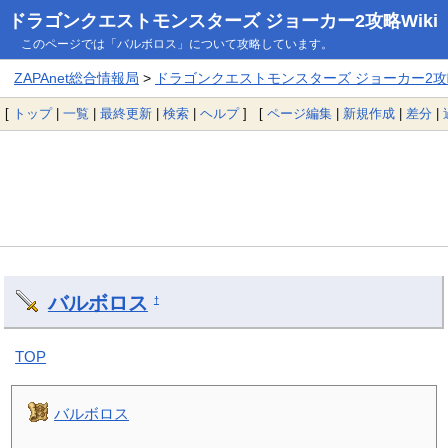
ドラゴンクエストモンスターズ ジョーカー2攻略Wiki
このページでは「バルボロス」について攻略しています。
ZAPAnet総合情報局
>
ドラゴンクエストモンスターズ ジョーカー2攻略
[
トップ
|
一覧
|
最終更新
|
検索
|
ヘルプ
] [
ページ編集
|
新規作成
|
差分
|
バルボロス
†
TOP
バルボロス