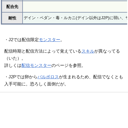
配合先
デイン・ペダン・毒・ルカニ(デイン以外はJ2P)に弱い、ザ
耐性
・J2では配信限定
モンスター
。
配信時期と配信方法によって覚えている
スキル
が異なってる
（いた）。
詳しくは
配信モンスター
のページを参照。
・J2Pでは卵から
バルボロス
が生まれるため、配信でなくとも
入手可能に。恐ろしく面倒だが。