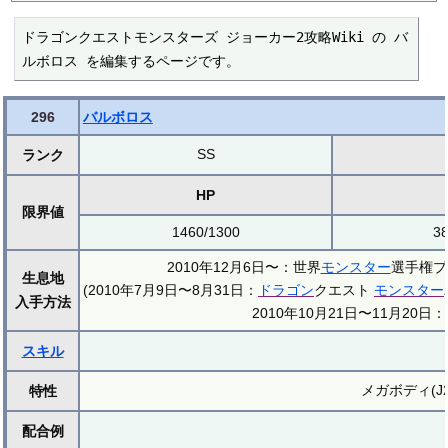
ドラゴンクエストモンスターズ ジョーカー2攻略Wiki の バ
ルボロス を編集するページです。
296
バルボロス
SS
ランク
HP
限界値
1460/1300
38
2010年12月6日〜：世界
モンスター
選手権プ
生息地
(2010年7月9日〜8月31日：
ドラゴン
クエスト
モンスター
入手方法
2010年10月21日〜11月20
スキル
メガボディ(J
特性
配合例