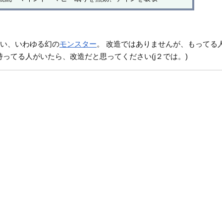
ない、いわゆる幻の
モンスター
。 改造ではありませんが、もってる
持ってる人がいたら、改造だと思ってください(j２では。)