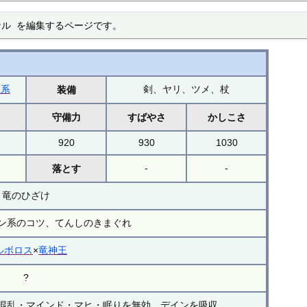
ナル を編集するページです。
ン系
剣、ヤリ、ツメ、杖
装備
力
守備力
すばやさ
かしこさ
920
930
1030
-
-
落とす
竜のひざけ
ン系のコツ、てんしのきまぐれ
ルボロス
×
竜神王
?
混乱・マインド・マヒ・眠りを無効、デインを吸収