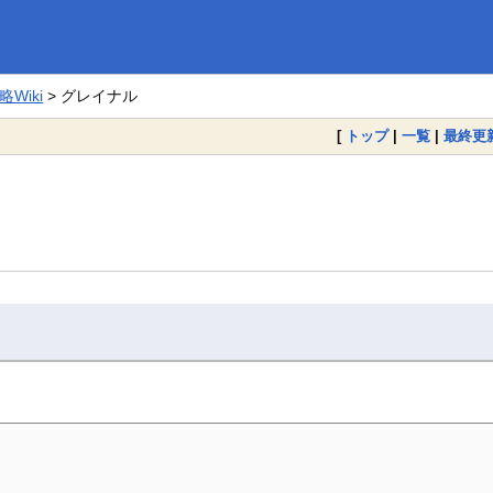
Wiki
> グレイナル
[
トップ
|
一覧
|
最終更