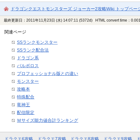
ドラゴンクエストモンスターズ ジョーカー2攻略Wiki トップペー
最終更新日：2011年11月23日 (水) 14:07:11
(5372d)
HTML convert time：0.001
関連ページ
SSランクモンスター
SSランク配合法
ドラゴン系
バルボロス
プロフェッショナル版との違い
モンスター
攻略本
特殊配合
竜神王
配信限定
Ｍサイズ能力値合計ランキング
ドラクエ6攻略
ドラクエ7攻略
ドラクエ8攻略
ドラクエ9攻略