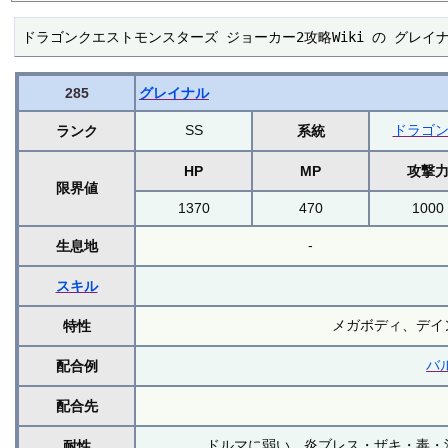
ドラゴンクエストモンスターズ ジョーカー2攻略Wiki の グレイ
285
グレイナル
SS
ドラゴ
ランク
系統
HP
MP
攻撃
限界値
1370
470
1000
-
生息地
スキル
メガボディ、デイ
特性
バ
配合例
配合先
ドルマに弱い、炎ブレス・ザキ・毒・
耐性