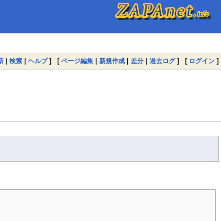
新
|
検索
|
ヘルプ
] [
ページ編集
|
新規作成
|
差分
|
過去ログ
] [
ログイン
]