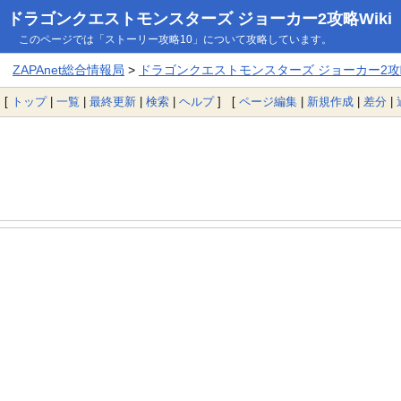
ドラゴンクエストモンスターズ ジョーカー2攻略Wiki
このページでは「ストーリー攻略10」について攻略しています。
ZAPAnet総合情報局
>
ドラゴンクエストモンスターズ ジョーカー2攻略
[
トップ
|
一覧
|
最終更新
|
検索
|
ヘルプ
] [
ページ編集
|
新規作成
|
差分
|