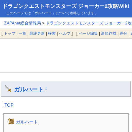
ドラゴンクエストモンスターズ ジョーカー2攻略Wiki
このページでは「ガルハート」について攻略しています。
ZAPAnet総合情報局
>
ドラゴンクエストモンスターズ ジョーカー2攻略
[
トップ
|
一覧
|
最終更新
|
検索
|
ヘルプ
] [
ページ編集
|
新規作成
|
差分
|
ガルハート
†
TOP
ガルハート