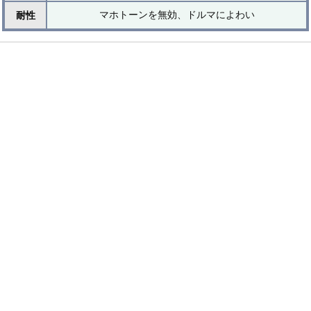
マホトーンを無効、ドルマによわい
耐性