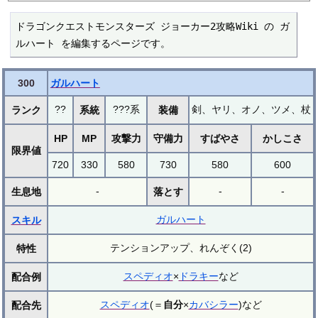
ドラゴンクエストモンスターズ ジョーカー2攻略Wiki の ガ
ルハート を編集するページです。
300
ガルハート
??
???系
剣、ヤリ、オノ、ツメ、杖
ランク
系統
装備
HP
MP
攻撃力
守備力
すばやさ
かしこさ
限界値
720
330
580
730
580
600
-
-
-
生息地
落とす
ガルハート
スキル
テンションアップ、れんぞく(2)
特性
スペディオ
×
ドラキー
など
配合例
スペディオ
(＝
自分
×
カバシラー
)など
配合先