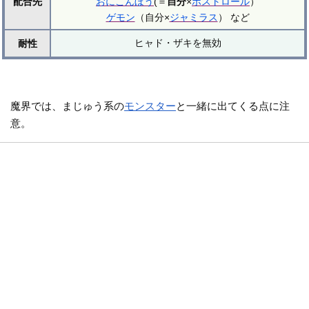
配合先
おにこんぼう
(＝
自分
×
ボストロール
）
ゲモン
（自分×
ジャミラス
） など
ヒャド・ザキを無効
耐性
魔界では、まじゅう系の
モンスター
と一緒に出てくる点に注
意。