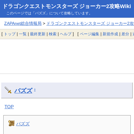
ドラゴンクエストモンスターズ ジョーカー2攻略Wiki
このページでは「バズズ」について攻略しています。
ZAPAnet総合情報局
>
ドラゴンクエストモンスターズ ジョーカー2攻略
[
トップ
|
一覧
|
最終更新
|
検索
|
ヘルプ
] [
ページ編集
|
新規作成
|
差分
|
バズズ
†
TOP
バズズ