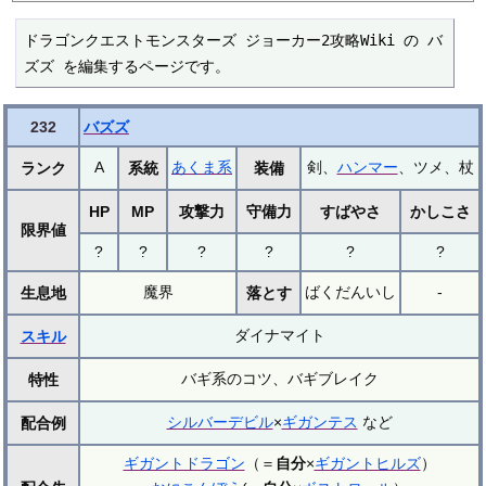
ドラゴンクエストモンスターズ ジョーカー2攻略Wiki の バ
ズズ を編集するページです。
232
バズズ
A
あくま系
剣、
ハンマー
、ツメ、杖
ランク
系統
装備
HP
MP
攻撃力
守備力
すばやさ
かしこさ
限界値
?
?
?
?
?
?
魔界
ばくだんいし
-
生息地
落とす
ダイナマイト
スキル
バギ系のコツ、バギブレイク
特性
シルバーデビル
×
ギガンテス
など
配合例
ギガントドラゴン
（＝
自分
×
ギガントヒルズ
）