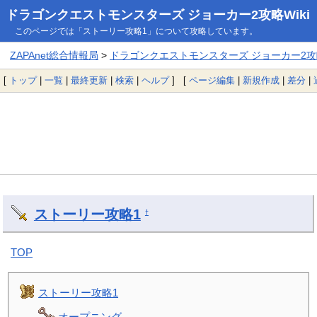
ドラゴンクエストモンスターズ ジョーカー2攻略Wiki
このページでは「ストーリー攻略1」について攻略しています。
ZAPAnet総合情報局
>
ドラゴンクエストモンスターズ ジョーカー2攻略
[
トップ
|
一覧
|
最終更新
|
検索
|
ヘルプ
] [
ページ編集
|
新規作成
|
差分
|
ストーリー攻略1
†
TOP
ストーリー攻略1
オープニング