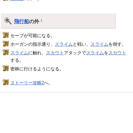
飛行船
の外
†
セーブが可能になる。
ホーガンの指示通り、
スライム
と戦い、
スライム
を倒す。
スライム
に触れ、
スカウト
アタックで
スライム
を
スカウト
する。
密林に行けるようになる。
ストーリー攻略2
へ。