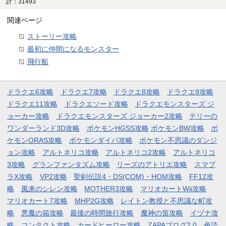
計：31493
関連ページ
ストーリー攻略
最初に仲間になるモンスター
飛行船
ドラクエ6攻略
ドラクエ7攻略
ドラクエ8攻略
ドラクエ9攻略
ドラクエ11攻略
ドラクエソード攻略
ドラクエモンスターズ ジ
ョーカー攻略
ドラクエモンスターズ ジョーカー2攻略
テリーの
ワンダーランド3D攻略
ポケモンHGSS攻略
ポケモンBW攻略
ポ
ケモンORAS攻略
ポケモンダイパ攻略
ポケモン不思議のダンジ
ョン攻略
アルトネリコ攻略
アルトネリコ2攻略
アルトネリコ
3攻略
グランファンタズム攻略
リーズのアトリエ攻略
スマブ
ラX攻略
VP2攻略
聖剣伝説4・DS(COM)・HOM攻略
FF12攻
略
風来のシレン攻略
MOTHER3攻略
マリオカートWii攻略
マリオカート7攻略
MHP2G攻略
レイトン教授と不思議な町攻
略
悪魔の箱攻略
最後の時間旅行攻略
魔神の笛攻略
イヅナ攻
略
コンタクト攻略
カードヒーロー攻略
ZAPAブログ2.0
色読