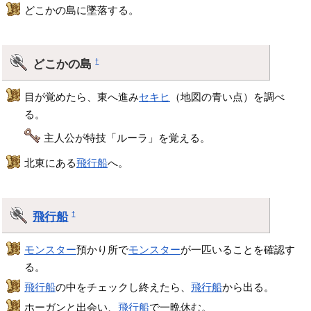
どこかの島に墜落する。
どこかの島
†
目が覚めたら、東へ進み
セキヒ
（地図の青い点）を調べ
る。
主人公が特技「ルーラ」を覚える。
北東にある
飛行船
へ。
飛行船
†
モンスター
預かり所で
モンスター
が一匹いることを確認す
る。
飛行船
の中をチェックし終えたら、
飛行船
から出る。
ホーガンと出会い、
飛行船
で一晩休む。