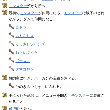
モンスター
預かり所へ。
最初の
モンスター
が仲間になる。
モンスター
は以下のどれ
かがランダムで仲間になる。
コドラ
ももんじゃ
くしざしツインズ
わらいぶくろ
ゴースト
タマゴロン
機関室に行き、ホーガンの宝箱を調べる。
ひのきのつえを手に入れる。
手に入れた武器は、メニューを開き、
モンスター
に装備さ
せること。
飛行船
の外へ。