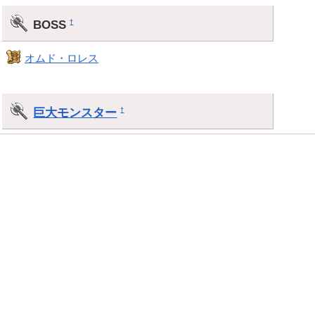
BOSS
†
オムド・ロレス
巨大モンスター
†