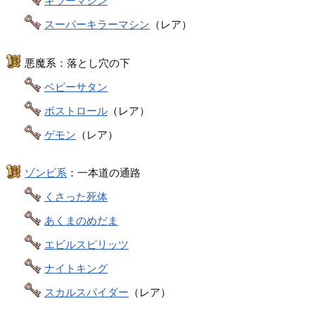
キラーマシン
スーパーキラーマシン
（レア）
悪魔系：落とし穴の下
ベビーサタン
ボストロール
（レア）
ゲモン
（レア）
ゾンビ系
：一本道の通路
くさった死体
あくまのめだま
エビルスピリッツ
ナイトキング
スカルスパイダー
（レア）