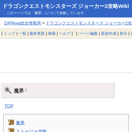
ドラゴンクエストモンスターズ ジョーカー2攻略Wiki
このページでは「魔界」について攻略しています。
ZAPAnet総合情報局
>
ドラゴンクエストモンスターズ ジョーカー2攻略
[
トップ
|
一覧
|
最終更新
|
検索
|
ヘルプ
] [
ページ編集
|
新規作成
|
差分
|
魔界
†
TOP
魔界
ストーリー攻略