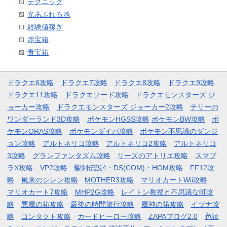
テクニック
光あふれる地
経験値稼ぎ
赤宝箱
青宝箱
ドラクエ6攻略
ドラクエ7攻略
ドラクエ8攻略
ドラクエ9攻略
ドラクエ11攻略
ドラクエソード攻略
ドラクエモンスターズ ジ
ョーカー攻略
ドラクエモンスターズ ジョーカー2攻略
テリーの
ワンダーランド3D攻略
ポケモンHGSS攻略
ポケモンBW攻略
ポ
ケモンORAS攻略
ポケモンダイパ攻略
ポケモン不思議のダンジ
ョン攻略
アルトネリコ攻略
アルトネリコ2攻略
アルトネリコ
3攻略
グランファンタズム攻略
リーズのアトリエ攻略
スマブ
ラX攻略
VP2攻略
聖剣伝説4・DS(COM)・HOM攻略
FF12攻
略
風来のシレン攻略
MOTHER3攻略
マリオカートWii攻略
マリオカート7攻略
MHP2G攻略
レイトン教授と不思議な町攻
略
悪魔の箱攻略
最後の時間旅行攻略
魔神の笛攻略
イヅナ攻
略
コンタクト攻略
カードヒーロー攻略
ZAPAブログ2.0
色読