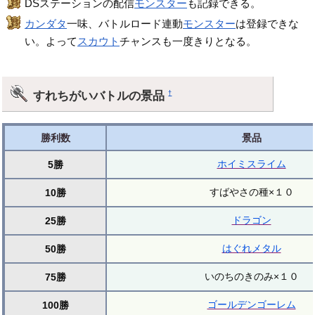
DSステーションの配信
モンスター
も記録できる。
カンダタ
一味、バトルロード連動
モンスター
は登録できな
い。よって
スカウト
チャンスも一度きりとなる。
すれちがいバトルの景品
†
勝利数
景品
ホイミスライム
5勝
すばやさの種×１０
10勝
ドラゴン
25勝
はぐれメタル
50勝
いのちのきのみ×１０
75勝
ゴールデンゴーレム
100勝