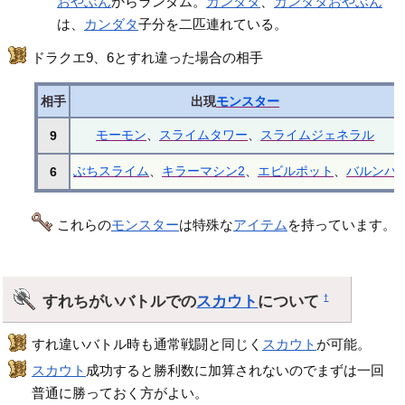
おやぶん
からランダム。
カンダタ
、
カンダタおやぶん
は、
カンダタ
子分を二匹連れている。
ドラクエ9、6とすれ違った場合の相手
相手
出現
モンスター
モーモン
、
スライムタワー
、
スライムジェネラル
9
ぶちスライム
、
キラーマシン2
、
エビルポット
、
バルンバ
6
これらの
モンスター
は特殊な
アイテム
を持っています。
すれちがいバトルでの
スカウト
について
†
すれ違いバトル時も通常戦闘と同じく
スカウト
が可能。
スカウト
成功すると勝利数に加算されないのでまずは一回
普通に勝っておく方がよい。