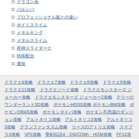
ドラゴン系
バルンバ
プロフェッショナル版との違い
ホイミスライム
メタルキング
メタルスライム
死神スライダーク
特殊配合
裏技
ドラクエ6攻略
ドラクエ7攻略
ドラクエ8攻略
ドラクエ9攻略
ドラクエ11攻略
ドラクエソード攻略
ドラクエモンスターズ ジ
ョーカー攻略
ドラクエモンスターズ ジョーカー2攻略
テリーの
ワンダーランド3D攻略
ポケモンHGSS攻略
ポケモンBW攻略
ポ
ケモンORAS攻略
ポケモンダイパ攻略
ポケモン不思議のダンジ
ョン攻略
アルトネリコ攻略
アルトネリコ2攻略
アルトネリコ
3攻略
グランファンタズム攻略
リーズのアトリエ攻略
スマブ
ラX攻略
VP2攻略
聖剣伝説4・DS(COM)・HOM攻略
FF12攻