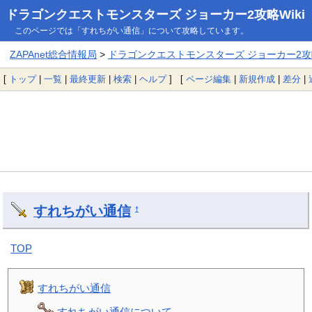
ドラゴンクエストモンスターズ ジョーカー2攻略Wiki
このページでは「すれちがい通信」について攻略しています。
ZAPAnet総合情報局
>
ドラゴンクエストモンスターズ ジョーカー2攻略
[
トップ
|
一覧
|
最終更新
|
検索
|
ヘルプ
] [
ページ編集
|
新規作成
|
差分
|
すれちがい通信
†
TOP
すれちがい通信
すれちがい通信について