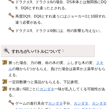
ドラクエ9、ドラクエ6の場合、DS本体とは無関係にDQ
9、DQ6とすれ違ったとされる。
再度DQ9、DQ6とすれ違うにはジョーカー2と10回すれ
違う必要がある。
ドラクエ9、ドラクエ6側には、何の影響も与えない。
すれちがいバトルについて
†
勝った場合、力の種、命の木の実、ふしぎな木の実、
スキ
ル
の種から1つがもらえ、負けた場合は薬草か上薬草がもら
える。
一定回数勝つと賞品がもらえる。下記参照。
すれ違い5回ごとに
カンダタ
一味が乱入してくる可能性があ
る。
ゲームの進行具合で
カンダタ
子分、
カンダタ
、
カンダタ