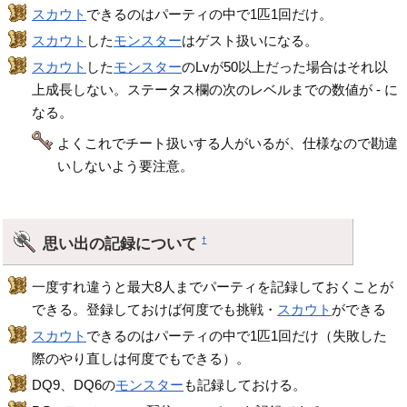
スカウト
できるのはパーティの中で1匹1回だけ。
スカウト
した
モンスター
はゲスト扱いになる。
スカウト
した
モンスター
のLvが50以上だった場合はそれ以
上成長しない。ステータス欄の次のレベルまでの数値が - に
なる。
よくこれでチート扱いする人がいるが、仕様なので勘違
いしないよう要注意。
思い出の記録について
†
一度すれ違うと最大8人までパーティを記録しておくことが
できる。登録しておけば何度でも挑戦・
スカウト
ができる
スカウト
できるのはパーティの中で1匹1回だけ（失敗した
際のやり直しは何度でもできる）。
DQ9、DQ6の
モンスター
も記録しておける。