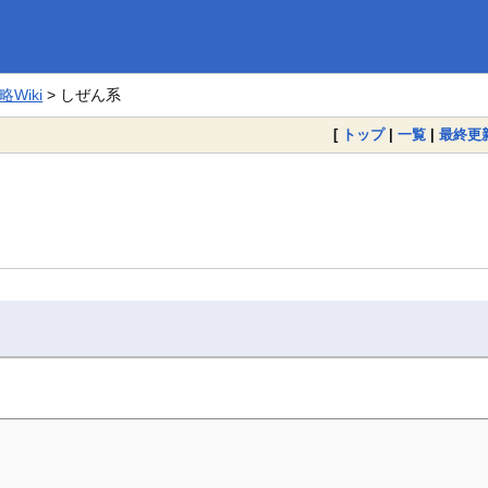
Wiki
> しぜん系
[
トップ
|
一覧
|
最終更