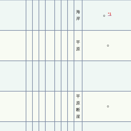
海
*1
○
岸
平
○
原
平
原
○
断
崖