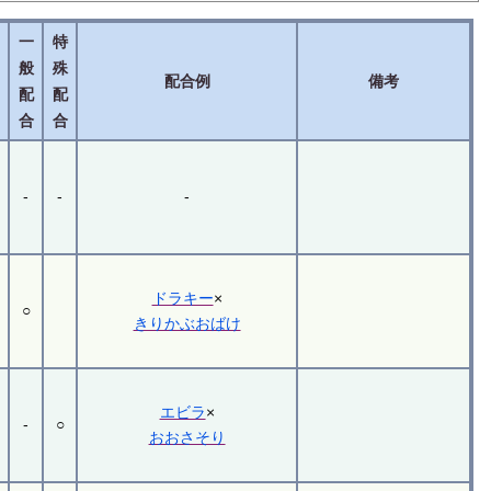
一
特
般
殊
配合例
備考
配
配
合
合
-
-
-
ドラキー
×
○
きりかぶおばけ
エビラ
×
-
○
おおさそり