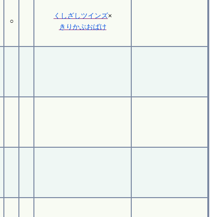
くしざしツインズ
×
○
きりかぶおばけ