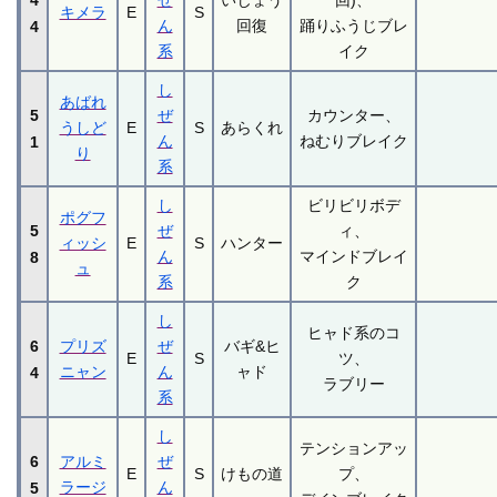
4
ぜ
いじょう
回)、
キメラ
E
S
ん
回復
踊りふうじブレ
4
系
イク
し
あばれ
5
ぜ
カウンター、
うしど
E
S
あらくれ
ん
ねむりブレイク
1
り
系
し
ビリビリボデ
ポグフ
5
ぜ
ィ、
ィッシ
E
S
ハンター
ん
マインドブレイ
8
ュ
系
ク
し
ヒャド系のコ
6
プリズ
ぜ
バギ&ヒ
E
S
ツ、
ニャン
ん
ャド
4
ラブリー
系
し
テンションアッ
6
アルミ
ぜ
E
S
けもの道
プ、
ラージ
ん
5