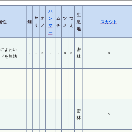
ハ
生
ヤ
オ
ン
ム
ツ
つ
耐性
剣
息
スカウト
リ
ノ
マ
チ
メ
え
地
ー
スによわい、
密
-
-
○
-
-
○
○
○
ンドを無効
林
密
○
林