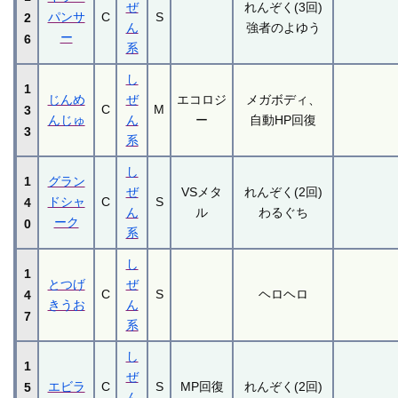
ぜ
れんぞく(3回)
パンサ
C
S
2
ん
強者のよゆう
ー
6
系
し
1
じんめ
ぜ
エコロジ
メガボディ、
C
M
3
んじゅ
ん
ー
自動HP回復
3
系
し
1
グラン
ぜ
VSメタ
れんぞく(2回)
ドシャ
C
S
4
ん
ル
わるぐち
ーク
0
系
し
1
とつげ
ぜ
C
S
ヘロヘロ
4
きうお
ん
7
系
し
1
ぜ
エビラ
C
S
MP回復
れんぞく(2回)
5
ん