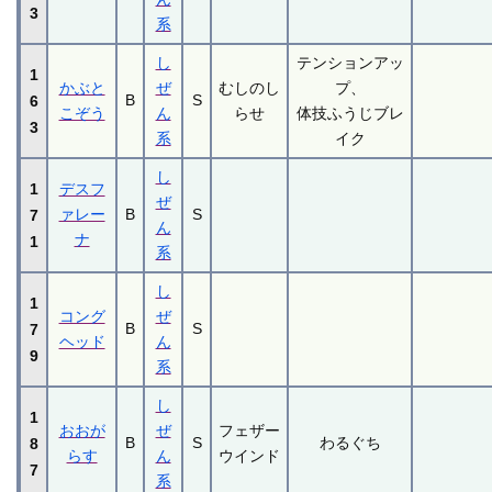
3
系
し
テンションアッ
1
かぶと
ぜ
むしのし
プ、
B
S
6
こぞう
ん
らせ
体技ふうじブレ
3
系
イク
し
1
デスフ
ぜ
ァレー
B
S
7
ん
ナ
1
系
し
1
コング
ぜ
B
S
7
ヘッド
ん
9
系
し
1
おおが
ぜ
フェザー
B
S
わるぐち
8
らす
ん
ウインド
7
系