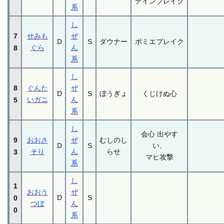
デインブレイク
系
し
7
せみも
ぜ
D
S
ダウナー
ボミエブレイク
ぐら
ん
8
系
し
8
ぐんた
ぜ
D
S
ぼうぎょ
くじけぬ心
いガニ
ん
5
系
し
会心 出やす
9
おおさ
ぜ
むしのし
D
S
い、
そり
ん
らせ
3
マヒ攻撃
系
し
1
おおう
ぜ
D
S
0
つぼ
ん
0
系