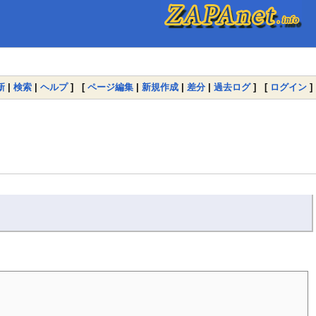
新
|
検索
|
ヘルプ
] [
ページ編集
|
新規作成
|
差分
|
過去ログ
] [
ログイン
]