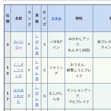
ラ
サ
位
系
名前
ン
イ
スキル
特性
階
統
ク
ズ
し
みかわしアッ
カバシ
ぜ
バギ&デ
炎ブレ
F
S
プ、
3
ラー
ん
イン
マイ
れんぞく(6回)
系
し
くしざ
おうえん、
1
ぜ
ジャミン
しツイ
F
S
斬撃ふうじブレ
ん
グ
0
ンズ
イク
系
し
はさみ
テンションアッ
1
ぜ
むしのし
くわが
F
S
プ、
ん
らせ
7
た
マヒブレイク
系