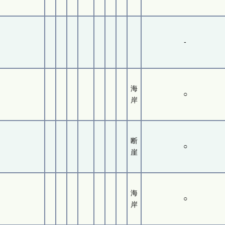
-
海
○
岸
断
○
崖
海
○
岸