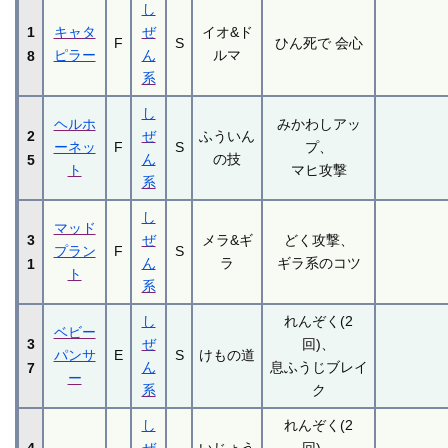
し
1
キャタ
ぜ
イオ&ド
F
S
ひん死で 会心
ピラー
ん
ルマ
8
系
し
ヘルホ
みかわしアッ
2
ぜ
ふういん
ーネッ
F
S
プ、
ん
の技
5
ト
マヒ攻撃
系
し
マッド
3
ぜ
メラ&ギ
どく攻撃、
プラン
F
S
ん
ラ
ギラ系のコツ
1
ト
系
し
れんぞく(2
ベビー
3
ぜ
回)、
パンサ
E
S
けもの道
ん
息ふうじブレイ
7
ー
系
ク
し
れんぞく(2