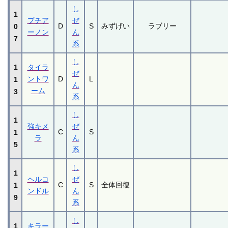
し
1
プチア
ぜ
D
S
みずげい
ラブリー
0
ーノン
ん
7
系
し
1
タイラ
ぜ
ントワ
D
L
1
ん
ーム
3
系
し
1
強キメ
ぜ
C
S
1
ラ
ん
5
系
し
1
ヘルコ
ぜ
C
S
全体回復
1
ンドル
ん
9
系
し
1
キラー