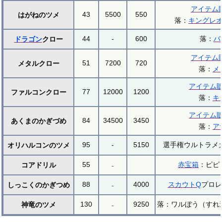
アイテム
43
5500
550
はがねのツメ
落：
キングレ
44
-
600
落：
バ
ドラゴン
クロー
アイテム
51
7200
720
メタルクロー
落：
メ
アイテム
77
12000
1200
ファルコンクロー
落：
キ
アイテム
84
34500
3450
あくまのかぎづめ
落：
ア
95
-
5150
選手権ウルトラメガ
オリハルコンのツメ
55
₋
赤宝箱
：ピピ
コアドリル
88
₋
4000
スカウトQ
プロレ
しっこくのかぎつめ
130
₋
9250
落：ワルぼう（すれ
神竜のツメ