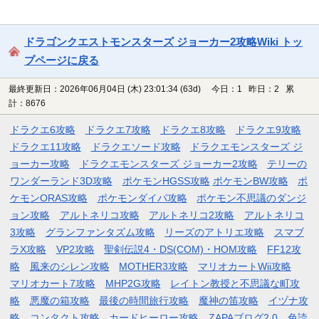
ドラゴンクエストモンスターズ ジョーカー2攻略Wiki トッ
プページに戻る
最終更新日：2026年06月04日 (木) 23:01:34
(63d)
今日：1 昨日：2 累
計：8676
ドラクエ6攻略
ドラクエ7攻略
ドラクエ8攻略
ドラクエ9攻略
ドラクエ11攻略
ドラクエソード攻略
ドラクエモンスターズ ジ
ョーカー攻略
ドラクエモンスターズ ジョーカー2攻略
テリーの
ワンダーランド3D攻略
ポケモンHGSS攻略
ポケモンBW攻略
ポ
ケモンORAS攻略
ポケモンダイパ攻略
ポケモン不思議のダンジ
ョン攻略
アルトネリコ攻略
アルトネリコ2攻略
アルトネリコ
3攻略
グランファンタズム攻略
リーズのアトリエ攻略
スマブ
ラX攻略
VP2攻略
聖剣伝説4・DS(COM)・HOM攻略
FF12攻
略
風来のシレン攻略
MOTHER3攻略
マリオカートWii攻略
マリオカート7攻略
MHP2G攻略
レイトン教授と不思議な町攻
略
悪魔の箱攻略
最後の時間旅行攻略
魔神の笛攻略
イヅナ攻
略
コンタクト攻略
カードヒーロー攻略
ZAPAブログ2.0
色読