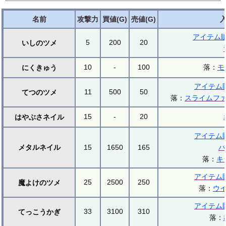
名前
攻撃力
買値(G)
売値(G)
アイテム
5
200
20
いしのツメ
10
-
100
落：
モ
にくきゅう
アイテム
11
500
50
てつのツメ
落：
スライムフ
15
-
20
はやぶさネイル
アイテム
メタルネイル
15
1650
165
バ
落：
キ
アイテム
25
2500
250
魔よけのツメ
落：
ウ
アイテム
33
3100
310
てっこうかぎ
落：