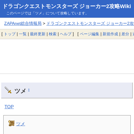
ドラゴンクエストモンスターズ ジョーカー2攻略Wiki
このページでは「ツメ」について攻略しています。
ZAPAnet総合情報局
>
ドラゴンクエストモンスターズ ジョーカー2攻略
[
トップ
|
一覧
|
最終更新
|
検索
|
ヘルプ
] [
ページ編集
|
新規作成
|
差分
|
ツメ
†
TOP
ツメ