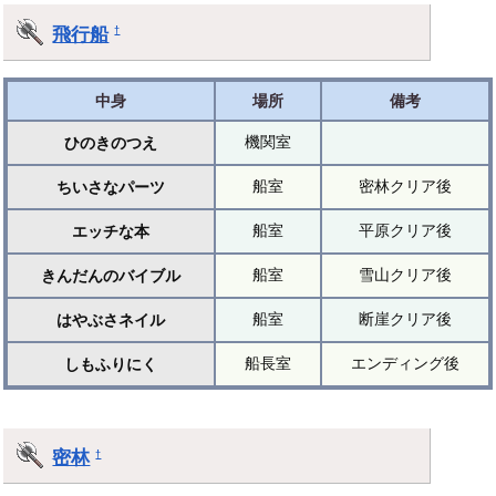
飛行船
†
中身
場所
備考
機関室
ひのきのつえ
船室
密林クリア後
ちいさなパーツ
船室
平原クリア後
エッチな本
船室
雪山クリア後
きんだんのバイブル
船室
断崖クリア後
はやぶさネイル
船長室
エンディング後
しもふりにく
密林
†