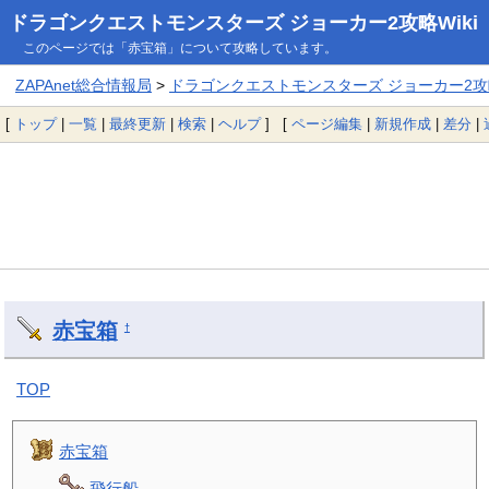
ドラゴンクエストモンスターズ ジョーカー2攻略Wiki
このページでは「赤宝箱」について攻略しています。
ZAPAnet総合情報局
>
ドラゴンクエストモンスターズ ジョーカー2攻略
[
トップ
|
一覧
|
最終更新
|
検索
|
ヘルプ
] [
ページ編集
|
新規作成
|
差分
|
赤宝箱
†
TOP
赤宝箱
飛行船