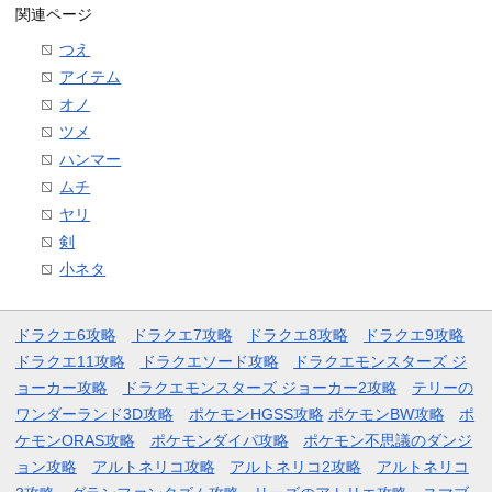
関連ページ
つえ
アイテム
オノ
ツメ
ハンマー
ムチ
ヤリ
剣
小ネタ
ドラクエ6攻略
ドラクエ7攻略
ドラクエ8攻略
ドラクエ9攻略
ドラクエ11攻略
ドラクエソード攻略
ドラクエモンスターズ ジ
ョーカー攻略
ドラクエモンスターズ ジョーカー2攻略
テリーの
ワンダーランド3D攻略
ポケモンHGSS攻略
ポケモンBW攻略
ポ
ケモンORAS攻略
ポケモンダイパ攻略
ポケモン不思議のダンジ
ョン攻略
アルトネリコ攻略
アルトネリコ2攻略
アルトネリコ