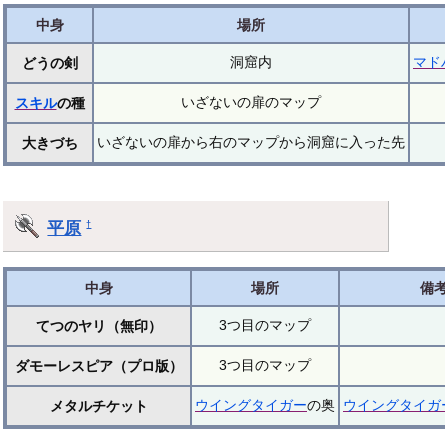
中身
場所
洞窟内
マド
どうの剣
いざないの扉のマップ
スキル
の種
いざないの扉から右のマップから洞窟に入った先
大きづち
平原
†
中身
場所
備考
3つ目のマップ
てつのヤリ（無印）
3つ目のマップ
ダモーレスピア（プロ版）
ウイングタイガー
の奥
ウイングタイガ
メタルチケット