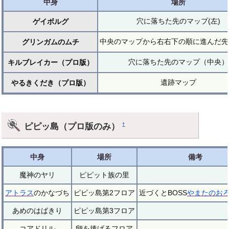
中身
場所
穴に落ちた先のマップ(左)
ゲイボルグ
中央のマップから右右下の順に進んだ先
グリンガムのムチ
穴に落ちた先のマップ（中央）
キルブレイカー（プロ版）
遺跡マップ
やるきくだき（プロ版）
ピピッ島（プロ版のみ）
†
中身
場所
備考
魔神のヤリ
ピピット族の里
アトラス
のかなづち
ピピッ島第2フロア
近づくとBOSS
やまたのお
あめのはばきり
ピピッ島第3フロア
コアドリル
卵を捧げるフロア