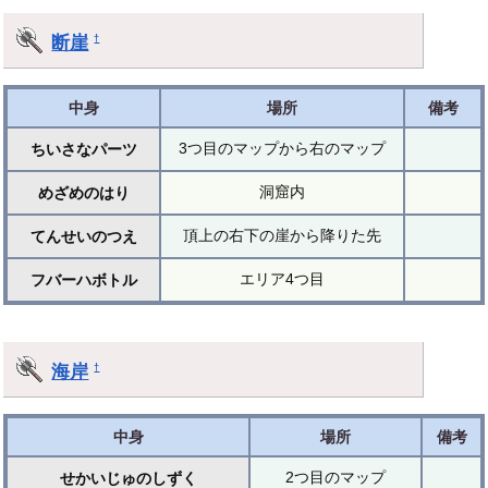
断崖
†
中身
場所
備考
3つ目のマップから右のマップ
ちいさなパーツ
洞窟内
めざめのはり
頂上の右下の崖から降りた先
てんせいのつえ
エリア4つ目
フバーハボトル
海岸
†
中身
場所
備考
2つ目のマップ
せかいじゅのしずく