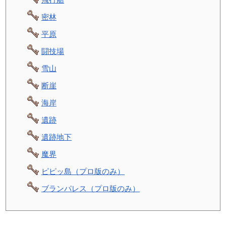
密林
平原
闘技場
雪山
断崖
海岸
遺跡
遺跡地下
魔界
ピピッ島（プロ版のみ）
ブランパレス（プロ版のみ）