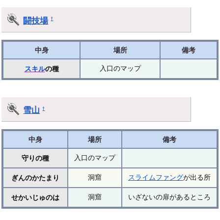
闘技場
†
中身
場所
備考
入口のマップ
スキル
の種
雪山
†
中身
場所
備考
入口のマップ
守りの種
洞窟
スライムファング
が出る所
ぎんのかたまり
洞窟
いざないの扉があるところ
せかいじゅのは