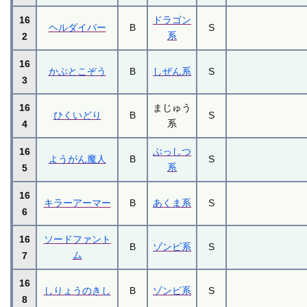
16
ドラゴン
ヘルダイバー
B
S
系
2
16
かぶとこぞう
B
しぜん系
S
3
16
まじゅう
ひくいどり
B
S
系
4
16
ぶっしつ
ようがん魔人
B
S
系
5
16
キラーアーマー
B
あくま系
S
6
16
ソードファント
B
ゾンビ系
S
ム
7
16
しりょうのきし
B
ゾンビ系
S
8