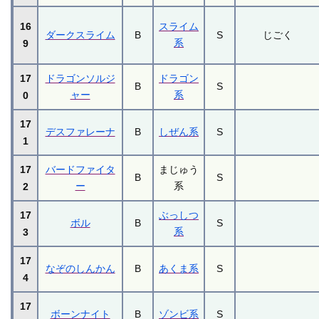
16
スライム
ダークスライム
B
S
じごく
系
9
17
ドラゴンソルジ
ドラゴン
B
S
ャー
系
0
17
デスファレーナ
B
しぜん系
S
1
17
バードファイタ
まじゅう
B
S
ー
系
2
17
ぶっしつ
ボル
B
S
系
3
17
なぞのしんかん
B
あくま系
S
4
17
ボーンナイト
B
ゾンビ系
S