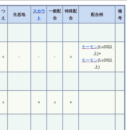
つ
スカウ
一般配
特殊配
備
生息地
配合例
え
ト
合
合
考
モーモン
(Lv20以
上)×
○
-
-
-
○
モーモン
(Lv20以
上)
○
×
○
×