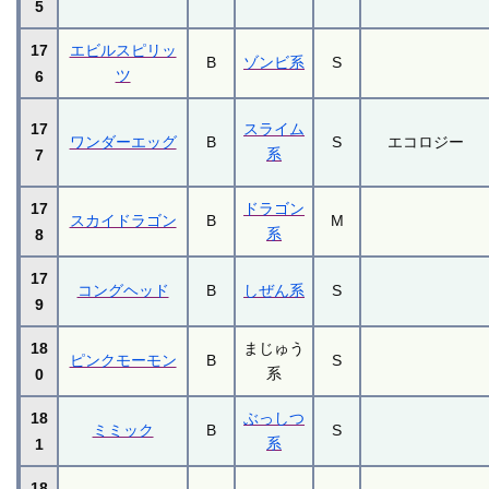
5
17
エビルスピリッ
B
ゾンビ系
S
ツ
6
17
スライム
ワンダーエッグ
B
S
エコロジー
系
7
17
ドラゴン
スカイドラゴン
B
M
系
8
17
コングヘッド
B
しぜん系
S
9
18
まじゅう
ピンクモーモン
B
S
系
0
18
ぶっしつ
ミミック
B
S
系
1
18