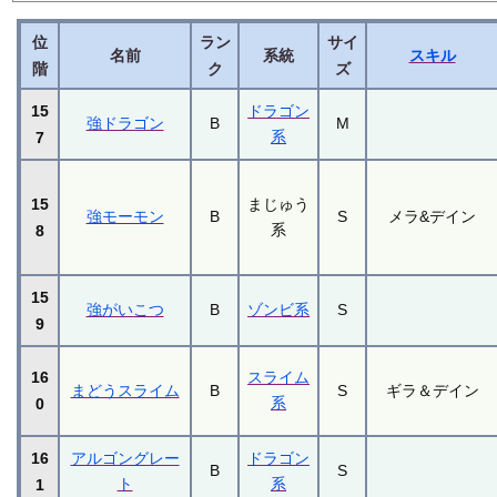
位
ラン
サイ
名前
系統
スキル
階
ク
ズ
15
ドラゴン
強ドラゴン
B
M
系
7
15
まじゅう
強モーモン
B
S
メラ&デイン
系
8
15
強がいこつ
B
ゾンビ系
S
9
16
スライム
まどうスライム
B
S
ギラ＆デイン
系
0
16
アルゴングレー
ドラゴン
B
S
ト
系
1