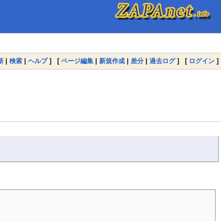
新
|
検索
|
ヘルプ
] [
ページ編集
|
新規作成
|
差分
|
過去ログ
] [
ログイン
]