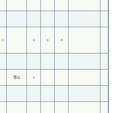
○
○
○
×
雪山
○