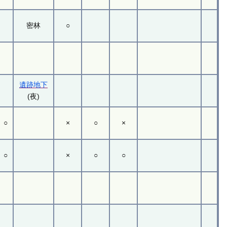
密林
○
遺跡地下
(夜)
○
×
○
×
○
×
○
○