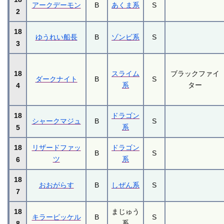
アークデーモン
B
あくま系
S
2
18
ゆうれい船長
B
ゾンビ系
S
3
18
スライム
ブラックファイ
ダークナイト
B
S
系
ター
4
18
ドラゴン
シャークマジュ
B
S
系
5
18
リザードファッ
ドラゴン
B
S
ツ
系
6
18
おおがらす
B
しぜん系
S
7
18
まじゅう
キラーピッケル
B
S
系
8