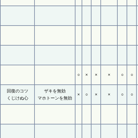
○
×
×
×
○
○
回復のコツ
ザキを無効
×
○
×
×
○
○
くじけぬ心
マホトーンを無効