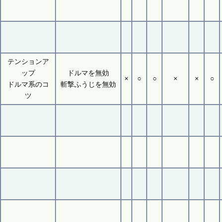
テンションア
ップ
ドルマを無効
×
○
○
×
×
○
ドルマ系のコ
斬撃ふうじを無効
ツ