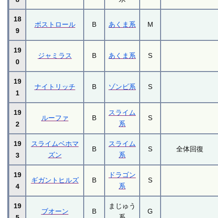
18
ボストロール
B
あくま系
M
9
19
ジャミラス
B
あくま系
S
0
19
ナイトリッチ
B
ゾンビ系
S
1
19
スライム
ルーファ
B
S
系
2
19
スライムベホマ
スライム
B
S
全体回復
ズン
系
3
19
ドラゴン
ギガントヒルズ
B
S
系
4
19
まじゅう
ブオーン
B
G
系
5