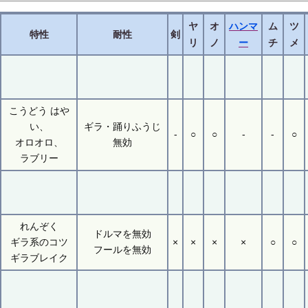
ヤ
オ
ハンマ
ム
ツ
特性
耐性
剣
リ
ノ
ー
チ
メ
こうどう はや
い、
ギラ・踊りふうじ
-
○
○
-
-
○
オロオロ、
無効
ラブリー
れんぞく
ドルマを無効
ギラ系のコツ
×
×
×
×
○
○
フールを無効
ギラブレイク