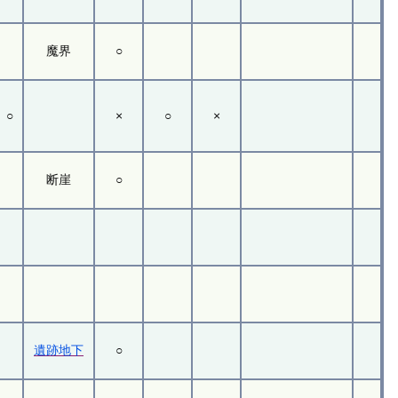
魔界
○
○
×
○
×
断崖
○
遺跡地下
○