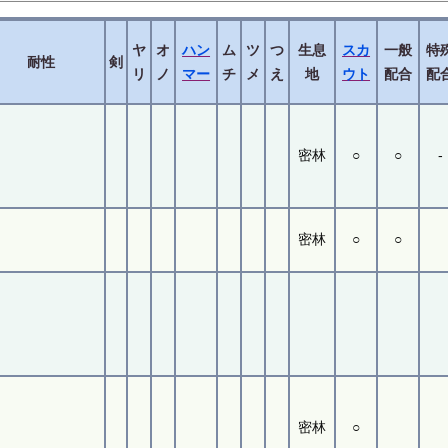
ヤ
オ
ハン
ム
ツ
つ
生息
スカ
一般
特
耐性
剣
リ
ノ
マー
チ
メ
え
地
ウト
配合
配
密林
○
○
-
密林
○
○
密林
○