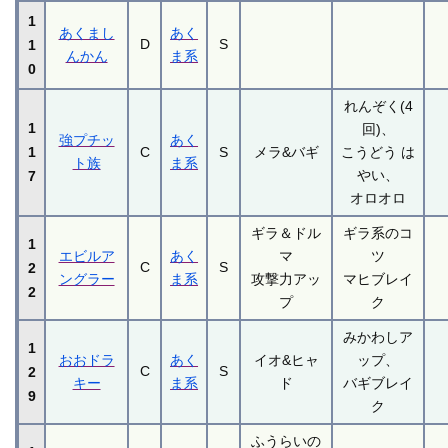
1
あくまし
あく
D
S
1
んかん
ま系
0
れんぞく(4
1
回)、
強プチッ
あく
1
C
S
メラ&バギ
こうどう は
ト族
ま系
やい、
7
オロオロ
ギラ＆ドル
ギラ系のコ
1
エビルア
あく
マ
ツ
C
S
2
ングラー
ま系
攻撃力アッ
マヒブレイ
2
プ
ク
みかわしア
1
おおドラ
あく
イオ&ヒャ
ップ、
C
S
2
キー
ま系
ド
バギブレイ
9
ク
ふうらいの