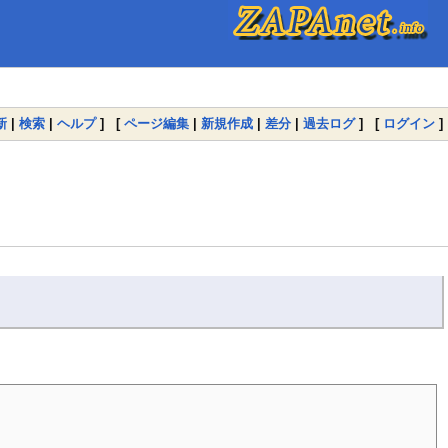
新
|
検索
|
ヘルプ
] [
ページ編集
|
新規作成
|
差分
|
過去ログ
] [
ログイン
]