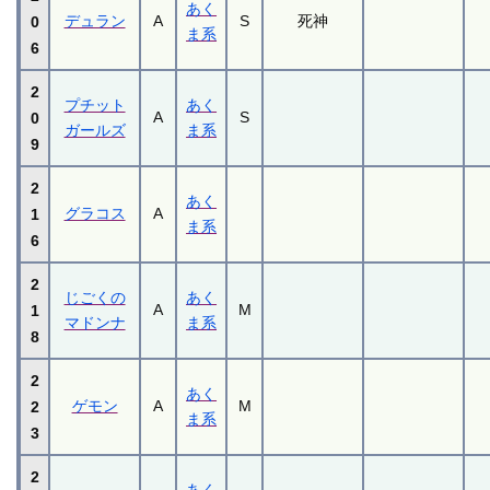
あく
デュラン
A
S
死神
0
ま系
6
2
プチット
あく
A
S
0
ガールズ
ま系
9
2
あく
グラコス
A
1
ま系
6
2
じごくの
あく
A
M
1
マドンナ
ま系
8
2
あく
ゲモン
A
M
2
ま系
3
2