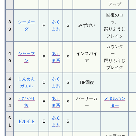
アップ
回復のコ
3
シーメー
あく
ツ、
F
S
みずげい
ダ
ま系
踊りふうじ
3
ブレイク
カウンタ
4
シャーマ
あく
インスパイ
ー、
E
S
ン
ま系
ア
踊りふうじ
0
ブレイク
4
じんめん
あく
E
S
HP回復
ガエル
ま系
7
5
くびかり
あく
バーサーカ
メタルハン
E
S
族
ま系
ー
ター
4
6
あく
ドルイド
E
S
ま系
1