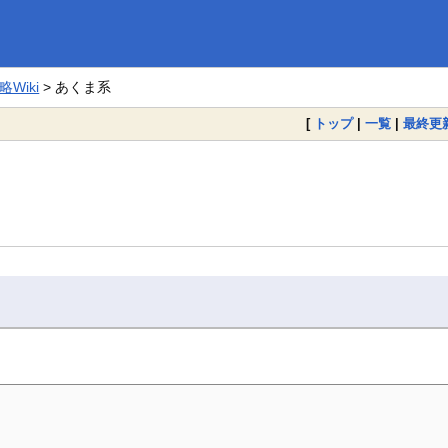
Wiki
> あくま系
[
トップ
|
一覧
|
最終更