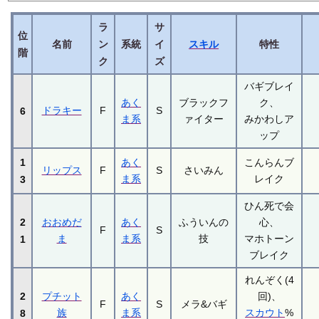
ラ
サ
位
名前
ン
系統
イ
スキル
特性
階
ク
ズ
バギブレイ
あく
ブラックフ
ク、
ドラキー
F
S
6
ま系
ァイター
みかわしア
ップ
1
あく
こんらんブ
リップス
F
S
さいみん
ま系
レイク
3
ひん死で会
2
おおめだ
あく
ふういんの
心、
F
S
ま
ま系
技
マホトーン
1
ブレイク
れんぞく(4
2
プチット
あく
回)、
F
S
メラ&バギ
族
ま系
スカウト
%
8