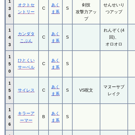
1
オクトセ
あく
剣技
せんせいり
C
S
3
ントリー
ま系
攻撃力アッ
つアップ
6
プ
1
れんぞく(4
カンダタ
あく
C
S
回)、
4
こぶん
ま系
オロオロ
3
1
ひとくい
あく
C
S
5
サーベル
ま系
0
1
あく
マヌーサブ
サイレス
C
S
VS呪文
5
ま系
レイク
5
1
キラーア
あく
B
S
6
ーマー
ま系
6