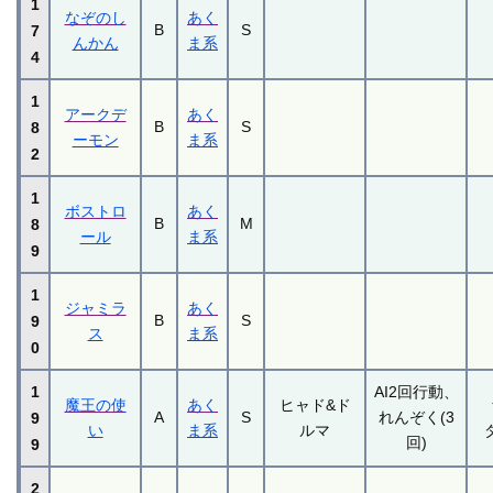
1
なぞのし
あく
B
S
7
んかん
ま系
4
1
アークデ
あく
B
S
8
ーモン
ま系
2
1
ボストロ
あく
B
M
8
ール
ま系
9
1
ジャミラ
あく
B
S
9
ス
ま系
0
1
AI2回行動、
魔王の使
あく
ヒャド&ド
A
S
れんぞく(3
9
い
ま系
ルマ
回)
9
2