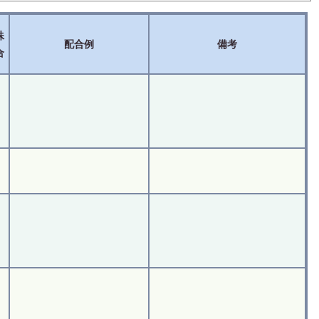
殊
配合例
備考
合