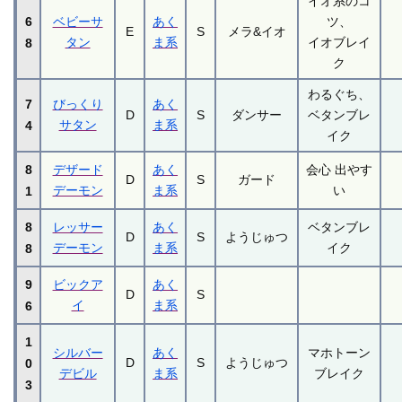
イオ系のコ
6
ベビーサ
あく
ツ、
E
S
メラ&イオ
タン
ま系
イオブレイ
8
ク
わるぐち、
7
びっくり
あく
D
S
ダンサー
ベタンブレ
サタン
ま系
4
イク
8
デザード
あく
会心 出やす
D
S
ガード
デーモン
ま系
い
1
8
レッサー
あく
ベタンブレ
D
S
ようじゅつ
デーモン
ま系
イク
8
9
ビックア
あく
D
S
イ
ま系
6
1
シルバー
あく
マホトーン
D
S
ようじゅつ
0
デビル
ま系
ブレイク
3