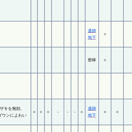
遺跡
○
地下
密林
○
ザキを無効、
遺跡
○
○
○
-
-
-
○
○
○
ダウンによわい
地下