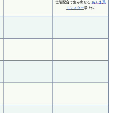
位階配合で生み出せる
あくま系
モンスター
最上位