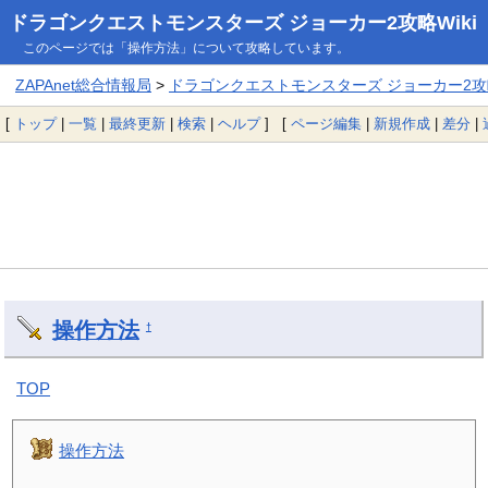
ドラゴンクエストモンスターズ ジョーカー2攻略Wiki
このページでは「操作方法」について攻略しています。
ZAPAnet総合情報局
>
ドラゴンクエストモンスターズ ジョーカー2攻略
[
トップ
|
一覧
|
最終更新
|
検索
|
ヘルプ
] [
ページ編集
|
新規作成
|
差分
|
操作方法
†
TOP
操作方法