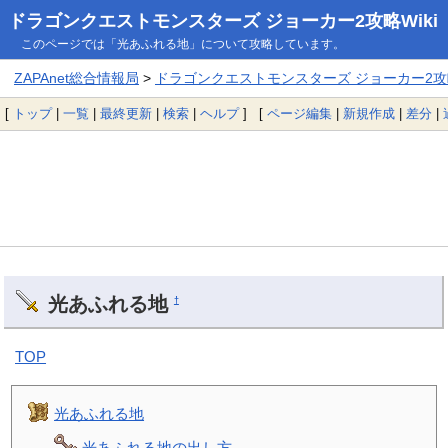
ドラゴンクエストモンスターズ ジョーカー2攻略Wiki
このページでは「光あふれる地」について攻略しています。
ZAPAnet総合情報局
>
ドラゴンクエストモンスターズ ジョーカー2攻略
[
トップ
|
一覧
|
最終更新
|
検索
|
ヘルプ
] [
ページ編集
|
新規作成
|
差分
|
光あふれる地
†
TOP
光あふれる地
光あふれる地の出し方