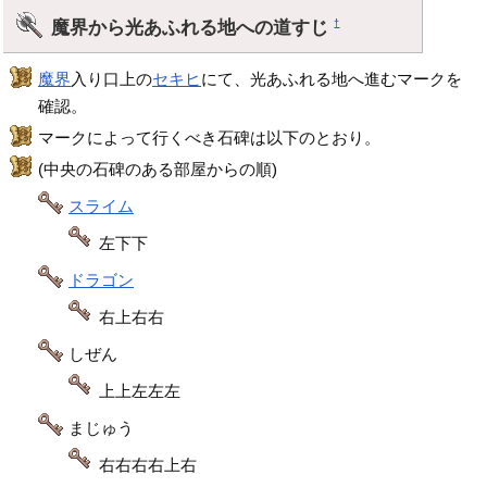
魔界から光あふれる地への道すじ
†
魔界
入り口上の
セキヒ
にて、光あふれる地へ進むマークを
確認。
マークによって行くべき石碑は以下のとおり。
(中央の石碑のある部屋からの順)
スライム
左下下
ドラゴン
右上右右
しぜん
上上左左左
まじゅう
右右右右上右