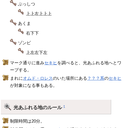
ぶっしつ
上上左上上上
あくま
右下下
ゾンビ
上左左下左
マーク通りに進み
セキヒ
を調べると、光あふれる地へとワ
ープする。
まれに
オムド・ロレス
のいた場所にある
？？？系
の
セキヒ
が対象になる事もある。
光あふれる地のルール
†
制限時間は20分。