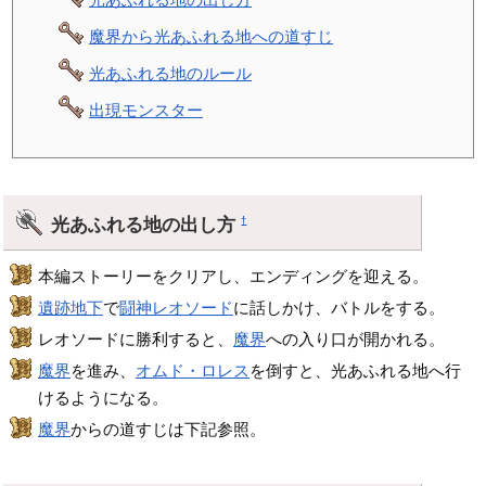
魔界から光あふれる地への道すじ
光あふれる地のルール
出現モンスター
光あふれる地の出し方
†
本編ストーリーをクリアし、エンディングを迎える。
遺跡地下
で
闘神レオソード
に話しかけ、バトルをする。
レオソードに勝利すると、
魔界
への入り口が開かれる。
魔界
を進み、
オムド・ロレス
を倒すと、光あふれる地へ行
けるようになる。
魔界
からの道すじは下記参照。