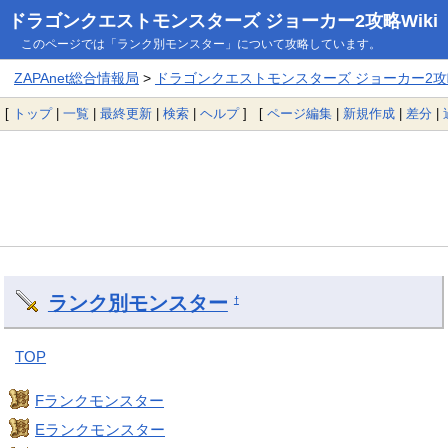
ドラゴンクエストモンスターズ ジョーカー2攻略Wiki
このページでは「ランク別モンスター」について攻略しています。
ZAPAnet総合情報局
>
ドラゴンクエストモンスターズ ジョーカー2攻略
[
トップ
|
一覧
|
最終更新
|
検索
|
ヘルプ
] [
ページ編集
|
新規作成
|
差分
|
ランク別モンスター
†
TOP
Fランクモンスター
Eランクモンスター