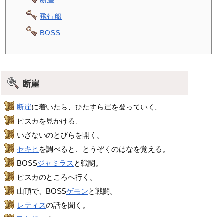
飛行船
BOSS
断崖
†
断崖
に着いたら、ひたすら崖を登っていく。
ピスカを見かける。
いざないのとびらを開く。
セキヒ
を調べると、とうぞくのはなを覚える。
BOSS
ジャミラス
と戦闘。
ピスカのところへ行く。
山頂で、BOSS
ゲモン
と戦闘。
レティス
の話を聞く。