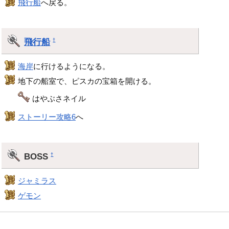
飛行船
へ戻る。
飛行船
†
海岸
に行けるようになる。
地下の船室で、ピスカの宝箱を開ける。
はやぶさネイル
ストーリー攻略6
へ
BOSS
†
ジャミラス
ゲモン