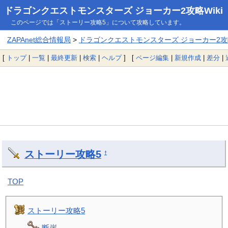
ドラゴンクエストモンスターズ ジョーカー2攻略Wiki
このページでは「ストーリー攻略5」について攻略しています。
ZAPAnet総合情報局
>
ドラゴンクエストモンスターズ ジョーカー2攻略
[
トップ
|
一覧
|
最終更新
|
検索
|
ヘルプ
] [
ページ編集
|
新規作成
|
差分
|
ストーリー攻略5
†
TOP
ストーリー攻略5
断崖