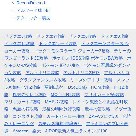
RecentDeleted
アルソード城下町
テクニック・裏技
ドラクエ6攻略
ドラクエ7攻略
ドラクエ8攻略
ドラクエ9攻略
ドラクエ11攻略
ドラクエソード攻略
ドラクエモンスターズ ジ
ョーカー攻略
ドラクエモンスターズ ジョーカー2攻略
テリーの
ワンダーランド3D攻略
ポケモンHGSS攻略
ポケモンBW攻略
ポ
ケモンORAS攻略
ポケモンダイパ攻略
ポケモン不思議のダンジ
ョン攻略
アルトネリコ攻略
アルトネリコ2攻略
アルトネリコ
3攻略
グランファンタズム攻略
リーズのアトリエ攻略
スマブ
ラX攻略
VP2攻略
聖剣伝説4・DS(COM)・HOM攻略
FF12攻
略
風来のシレン攻略
MOTHER3攻略
マリオカートWii攻略
マリオカート7攻略
MHP2G攻略
レイトン教授と不思議な町攻
略
悪魔の箱攻略
最後の時間旅行攻略
魔神の笛攻略
イヅナ攻
略
コンタクト攻略
カードヒーロー攻略
ZAPAブログ2.0
色読
みトレーニング
ステルス将棋 棋譜再生
ファミコンのプレイ画
像
Amazon
楽天
J-POP最新人気曲ランキング100