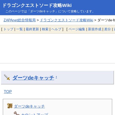
ドラゴンクエストソード攻略Wiki
このページでは「ダーツdeキャッチ」について攻略しています。
ZAPAnet総合情報局
>
ドラゴンクエストソード攻略Wiki
> ダーツde
[
トップ
|
一覧
|
最終更新
|
検索
|
ヘルプ
] [
ページ編集
|
新規作成
|
差分
|
ダーツdeキャッチ
†
TOP
ダーツdeキャッチ
カウントアップ