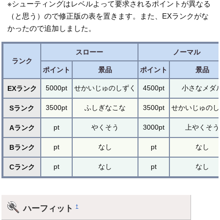
※シューティングはレベルよって要求されるポイントが異なる
（と思う）ので修正版の表を置きます。また、EXランクがな
かったので追加しました。
スローー
ノーマル
ランク
ポイント
景品
ポイント
景品
5000pt
せかいじゅのしずく
4500pt
小さなメダ
EXランク
3500pt
ふしぎなこな
3500pt
せかいじゅのし
Sランク
pt
やくそう
3000pt
上やくそう
Aランク
pt
なし
pt
なし
Bランク
pt
なし
pt
なし
Cランク
ハーフィット
†